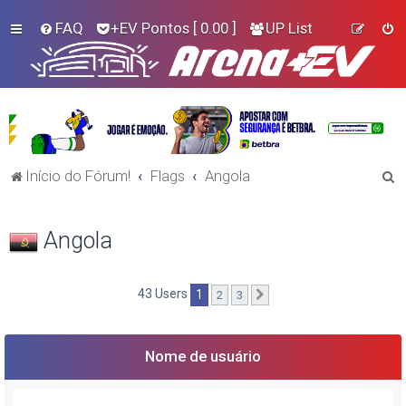
FAQ
+EV Pontos
[ 0.00 ]
UP List
P
Início do Fórum!
Flags
Angola
e
s
Angola
q
u
43 Users
1
2
3
Próximo
i
s
a
Nome de usuário
r