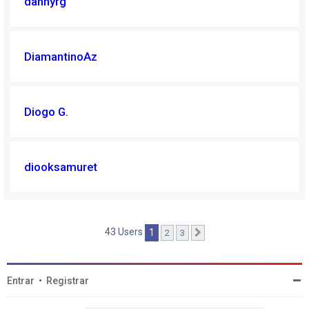
dannyrg
DiamantinoAz
Diogo G.
diooksamuret
43 Users
1
2
3
Próximo
Entrar
•
Registrar