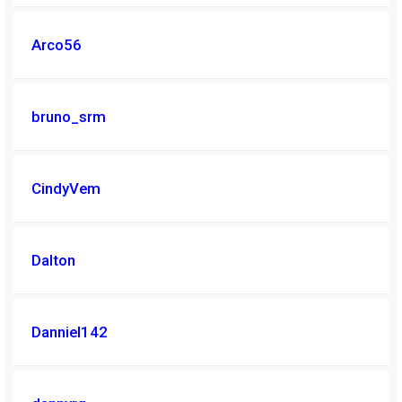
Arco56
bruno_srm
CindyVem
Dalton
Danniel142