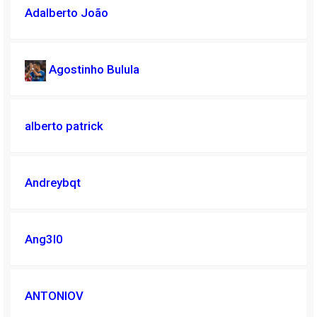
Adalberto João
Agostinho Bulula
alberto patrick
Andreybqt
Ang3l0
ANTONIOV