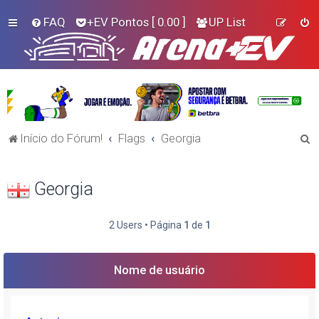
FAQ
+EV Pontos
[ 0.00 ]
UP List
P
Início do Fórum!
Flags
Georgia
e
s
Georgia
q
u
2 Users • Página
1
de
1
i
s
Nome de usuário
a
r