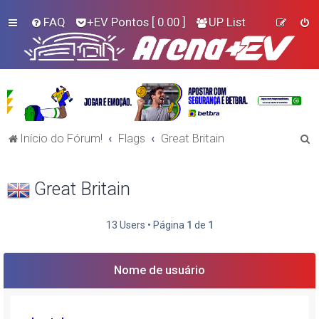
FAQ
+EV Pontos
[ 0.00 ]
UP List
P
Início do Fórum!
Flags
Great Britain
e
s
Great Britain
q
u
13 Users • Página
1
de
1
i
s
Nome de usuário
a
r