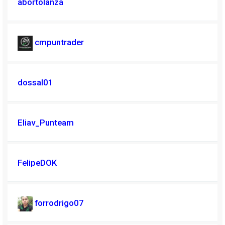
abortolanza
cmpuntrader
dossal01
Eliav_Punteam
FelipeDOK
forrodrigo07