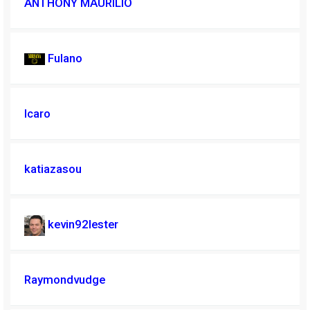
ANTHONY MAURILIO
Fulano
Icaro
katiazasou
kevin92lester
Raymondvudge