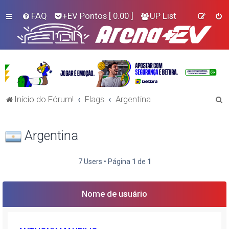
FAQ
+EV Pontos
[ 0.00 ]
UP List
P
Início do Fórum!
Flags
Argentina
e
s
Argentina
q
u
7 Users • Página
1
de
1
i
s
Nome de usuário
a
r