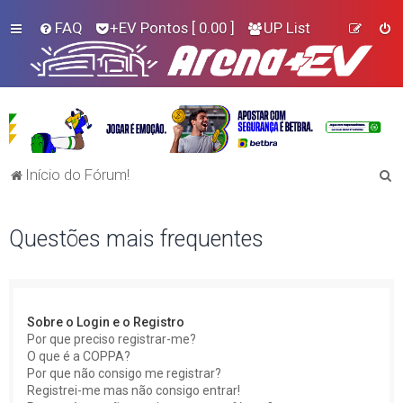
FAQ
+EV Pontos
[ 0.00 ]
UP List
P
Início do Fórum!
e
s
Questões mais frequentes
q
u
i
Sobre o Login e o Registro
s
Por que preciso registrar-me?
a
O que é a COPPA?
Por que não consigo me registrar?
r
Registrei-me mas não consigo entrar!