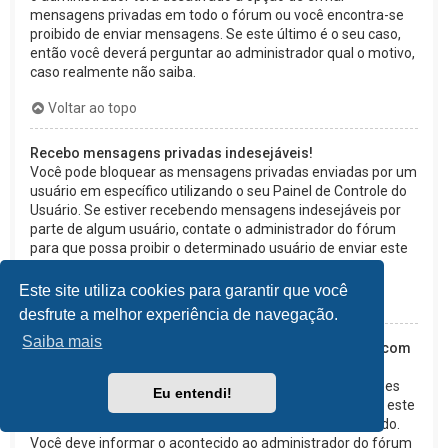
mensagens privadas em todo o fórum ou você encontra-se
proibido de enviar mensagens. Se este último é o seu caso,
então você deverá perguntar ao administrador qual o motivo,
caso realmente não saiba.
Voltar ao topo
Recebo mensagens privadas indesejáveis!
Você pode bloquear as mensagens privadas enviadas por um
usuário em específico utilizando o seu Painel de Controle do
Usuário. Se estiver recebendo mensagens indesejáveis por
parte de algum usuário, contate o administrador do fórum
para que possa proibir o determinado usuário de enviar este
tipo de mensagem.
Este site utiliza cookies para garantir que você
Voltar ao topo
desfrute a melhor experiência de navegação.
Saiba mais
Recebi de alguém neste fórum mensagens de e-mail com
assuntos irrelevantes ou abusivos!
Embora o sistema de e-mails deste fórum possuir funções
Eu entendi!
de segurança que tentem detectar usuários que enviem este
tipo de mensagens, lamentamos que tal tenha acontecido.
Você deve informar o acontecido ao administrador do fórum