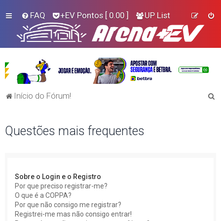
FAQ
+EV Pontos
[ 0.00 ]
UP List
P
Início do Fórum!
e
s
Questões mais frequentes
q
u
i
Sobre o Login e o Registro
s
Por que preciso registrar-me?
a
O que é a COPPA?
Por que não consigo me registrar?
r
Registrei-me mas não consigo entrar!