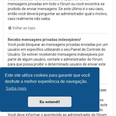
mensagens privadas em todo o fórum ou você encontra-se
proibido de enviar mensagens. Se este último é o seu caso,
então você deverá perguntar ao administrador qual o motivo,
caso realmente não saiba.
Voltar ao topo
Recebo mensagens privadas indesejáveis!
Você pode bloquear as mensagens privadas enviadas por um
usuário em específico utilizando o seu Painel de Controle do
Usuário. Se estiver recebendo mensagens indesejáveis por
parte de algum usuário, contate o administrador do fórum
para que possa proibir o determinado usuário de enviar este
tipo de mensagem.
Este site utiliza cookies para garantir que você
Voltar ao topo
desfrute a melhor experiência de navegação.
Saiba mais
Recebi de alguém neste fórum mensagens de e-mail com
assuntos irrelevantes ou abusivos!
Embora o sistema de e-mails deste fórum possuir funções
Eu entendi!
de segurança que tentem detectar usuários que enviem este
tipo de mensagens, lamentamos que tal tenha acontecido.
Você deve informar o acontecido ao administrador do fórum