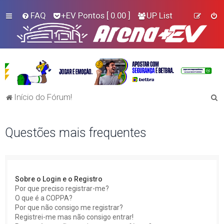
FAQ
+EV Pontos
[ 0.00 ]
UP List
P
Início do Fórum!
e
s
Questões mais frequentes
q
u
i
Sobre o Login e o Registro
s
Por que preciso registrar-me?
a
O que é a COPPA?
Por que não consigo me registrar?
r
Registrei-me mas não consigo entrar!