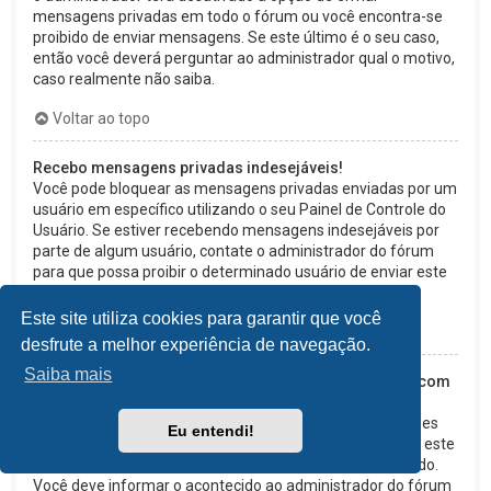
mensagens privadas em todo o fórum ou você encontra-se
proibido de enviar mensagens. Se este último é o seu caso,
então você deverá perguntar ao administrador qual o motivo,
caso realmente não saiba.
Voltar ao topo
Recebo mensagens privadas indesejáveis!
Você pode bloquear as mensagens privadas enviadas por um
usuário em específico utilizando o seu Painel de Controle do
Usuário. Se estiver recebendo mensagens indesejáveis por
parte de algum usuário, contate o administrador do fórum
para que possa proibir o determinado usuário de enviar este
tipo de mensagem.
Este site utiliza cookies para garantir que você
Voltar ao topo
desfrute a melhor experiência de navegação.
Saiba mais
Recebi de alguém neste fórum mensagens de e-mail com
assuntos irrelevantes ou abusivos!
Embora o sistema de e-mails deste fórum possuir funções
Eu entendi!
de segurança que tentem detectar usuários que enviem este
tipo de mensagens, lamentamos que tal tenha acontecido.
Você deve informar o acontecido ao administrador do fórum