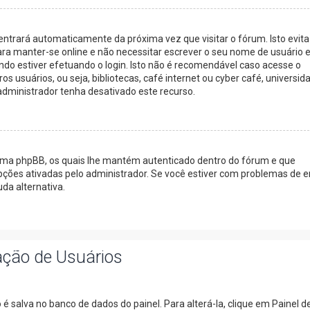
 entrará automaticamente da próxima vez que visitar o fórum. Isto evita
ara manter-se online e não necessitar escrever o seu nome de usuário 
do estiver efetuando o login. Isto não é recomendável caso acesse o
usuários, ou seja, bibliotecas, café internet ou cyber café, universid
 administrador tenha desativado este recurso.
tema phpBB, os quais lhe mantém autenticado dentro do fórum e que
es ativadas pelo administrador. Se você estiver com problemas de e
da alternativa.
ação de Usuários
é salva no banco de dados do painel. Para alterá-la, clique em Painel d