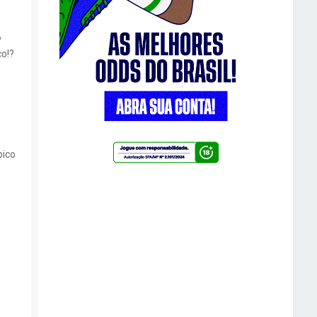
?
o!?
pico