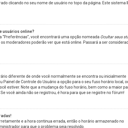
rado clicando no seu nome de usuário no topo da página. Este sistema 
e usuários online?
ria “Preferências”, você encontrará uma opção nomeada
Ocultar seus st
e os moderadores poderão ver que está online. Passará a ser considera
rário diferente de onde você normalmente se encontra ou inicialmente
 Painel de Controle do Usuário a opção para o seu fuso horário local, o
e você estiver. Note que a mudança do fuso horário, bem como a maior pa
 Se você ainda não se registrou, é hora para que se registre no fórum!
radas!
orretamente e a hora continua errada, então o horário armazenado no
dministrador para que o problema seja resolvido.