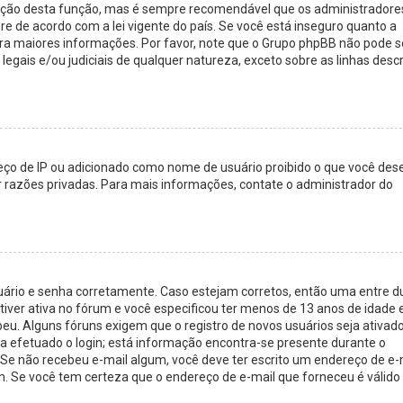
icação desta função, mas é sempre recomendável que os administradore
de acordo com a lei vigente do país. Se você está inseguro quanto a
para maiores informações. Por favor, note que o Grupo phpBB não pode s
egais e/ou judiciais de qualquer natureza, exceto sobre as linhas descr
eço de IP ou adicionado como nome de usuário proibido o que você des
or razões privadas. Para mais informações, contate o administrador do
suário e senha corretamente. Caso estejam corretos, então uma entre d
ver ativa no fórum e você especificou ter menos de 13 anos de idade
beu. Alguns fóruns exigem que o registro de novos usuários seja ativado
a efetuado o login; está informação encontra-se presente durante o
. Se não recebeu e-mail algum, você deve ter escrito um endereço de e-
m. Se você tem certeza que o endereço de e-mail que forneceu é válido