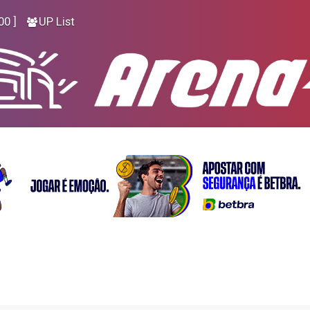
00 ]
UP List