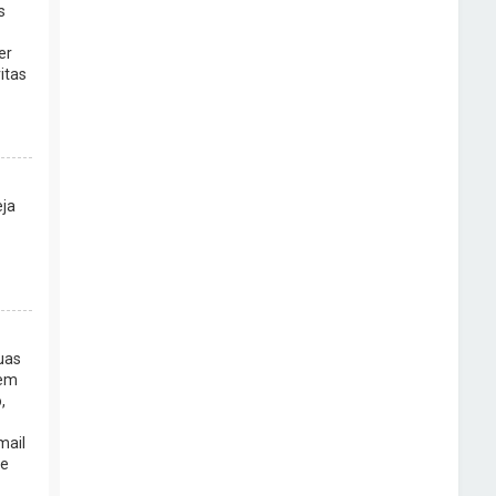
s
er
itas
eja
uas
 em
,
mail
 e