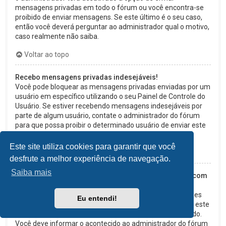
mensagens privadas em todo o fórum ou você encontra-se
proibido de enviar mensagens. Se este último é o seu caso,
então você deverá perguntar ao administrador qual o motivo,
caso realmente não saiba.
Voltar ao topo
Recebo mensagens privadas indesejáveis!
Você pode bloquear as mensagens privadas enviadas por um
usuário em específico utilizando o seu Painel de Controle do
Usuário. Se estiver recebendo mensagens indesejáveis por
parte de algum usuário, contate o administrador do fórum
para que possa proibir o determinado usuário de enviar este
tipo de mensagem.
Este site utiliza cookies para garantir que você
Voltar ao topo
desfrute a melhor experiência de navegação.
Saiba mais
Recebi de alguém neste fórum mensagens de e-mail com
assuntos irrelevantes ou abusivos!
Embora o sistema de e-mails deste fórum possuir funções
Eu entendi!
de segurança que tentem detectar usuários que enviem este
tipo de mensagens, lamentamos que tal tenha acontecido.
Você deve informar o acontecido ao administrador do fórum