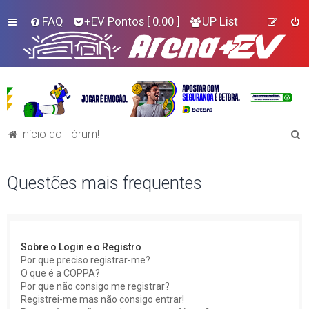
FAQ
+EV Pontos
[ 0.00 ]
UP List
P
Início do Fórum!
e
s
Questões mais frequentes
q
u
i
Sobre o Login e o Registro
s
Por que preciso registrar-me?
a
O que é a COPPA?
Por que não consigo me registrar?
r
Registrei-me mas não consigo entrar!