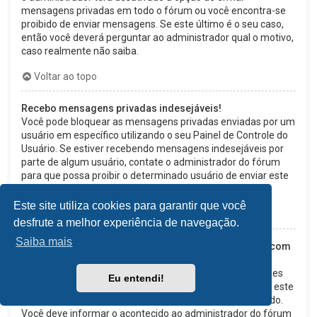
mensagens privadas em todo o fórum ou você encontra-se
proibido de enviar mensagens. Se este último é o seu caso,
então você deverá perguntar ao administrador qual o motivo,
caso realmente não saiba.
Voltar ao topo
Recebo mensagens privadas indesejáveis!
Você pode bloquear as mensagens privadas enviadas por um
usuário em específico utilizando o seu Painel de Controle do
Usuário. Se estiver recebendo mensagens indesejáveis por
parte de algum usuário, contate o administrador do fórum
para que possa proibir o determinado usuário de enviar este
tipo de mensagem.
Este site utiliza cookies para garantir que você
Voltar ao topo
desfrute a melhor experiência de navegação.
Saiba mais
Recebi de alguém neste fórum mensagens de e-mail com
assuntos irrelevantes ou abusivos!
Embora o sistema de e-mails deste fórum possuir funções
Eu entendi!
de segurança que tentem detectar usuários que enviem este
tipo de mensagens, lamentamos que tal tenha acontecido.
Você deve informar o acontecido ao administrador do fórum