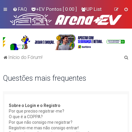
FAQ
+EV Pontos
[ 0.00 ]
UP List
P
Início do Fórum!
e
s
Questões mais frequentes
q
u
i
Sobre o Login e o Registro
s
Por que preciso registrar-me?
a
O que é a COPPA?
Por que não consigo me registrar?
r
Registrei-me mas não consigo entrar!