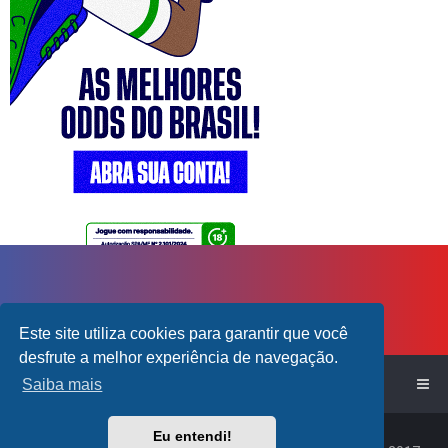
Este site utiliza cookies para garantir que você
desfrute a melhor experiência de navegação.
Início do Fórum!
Saiba mais
Powered by
phpBB
™
Eu entendi!