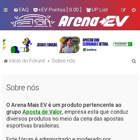
FAQ
+EV Pontos
[ 0.00 ]
UP List
P
Início do Fórum!
Sobre nós
e
s
Sobre nós
q
u
i
O Arena Mais EV é um produto pertencente ao
grupo
Aposta de Valor
, empresa esta que conduz
s
diversos produtos no meio da cena das apostas
a
esportivas brasileiras.
r
Este fórum é administrado e moderado por