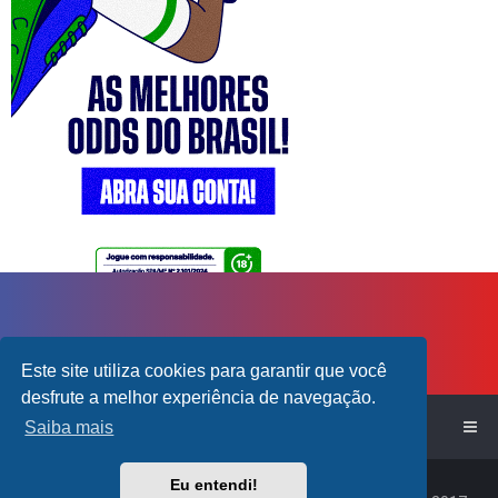
Este site utiliza cookies para garantir que você
desfrute a melhor experiência de navegação.
Início do Fórum!
Saiba mais
Powered by
phpBB
™
Eu entendi!