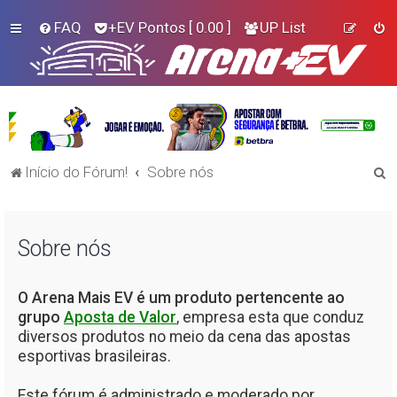
FAQ
+EV Pontos
[ 0.00 ]
UP List
P
Início do Fórum!
Sobre nós
e
s
Sobre nós
q
u
i
O Arena Mais EV é um produto pertencente ao
grupo
Aposta de Valor
, empresa esta que conduz
s
diversos produtos no meio da cena das apostas
a
esportivas brasileiras.
r
Este fórum é administrado e moderado por