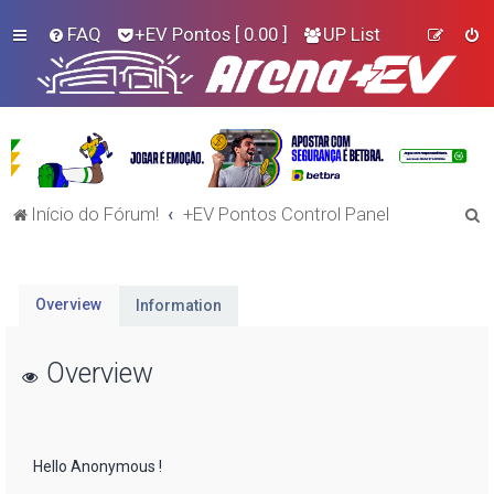
FAQ
+EV Pontos
[ 0.00 ]
UP List
P
Início do Fórum!
+EV Pontos Control Panel
e
s
q
Overview
Information
u
i
Overview
s
a
r
Hello
Anonymous
!