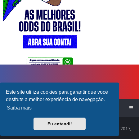
Este site utiliza cookies para garantir que você
desfrute a melhor experiência de navegação.
Início do Fórum!
Saiba mais
Powered by
phpBB
™
Eu entendi!
Traduzido por:
Suporte phpBB
|
Default Avatar Extended
© 2017,
2018 - 3Di