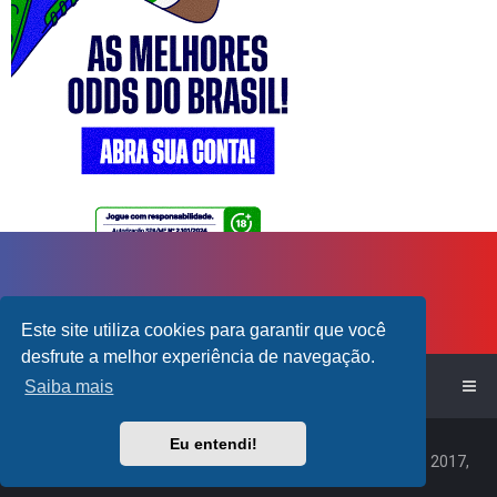
Este site utiliza cookies para garantir que você
desfrute a melhor experiência de navegação.
Início do Fórum!
Saiba mais
Powered by
phpBB
™
Eu entendi!
Traduzido por:
Suporte phpBB
|
Default Avatar Extended
© 2017,
2018 - 3Di