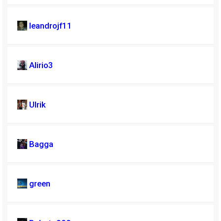
leandrojf11
Alirio3
Ulrik
Bagga
green