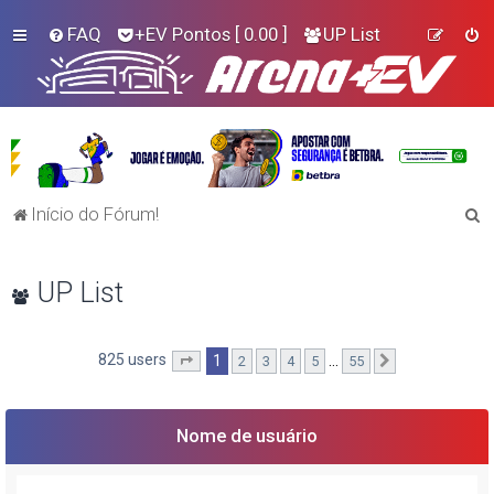
FAQ
+EV Pontos
[ 0.00 ]
UP List
P
Início do Fórum!
e
s
UP List
q
u
825 users
1
…
2
3
4
5
55
Página
1
de
55
Próximo
i
s
a
Nome de usuário
r