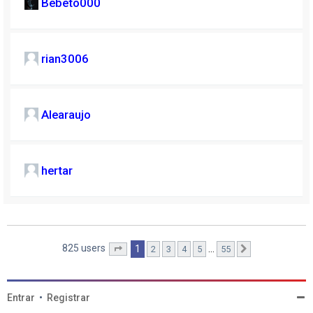
Bebeto000
rian3006
Alearaujo
hertar
825 users
1
…
2
3
4
5
55
Página
1
de
55
Próximo
Entrar
•
Registrar