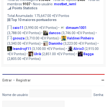
membros
9107
• Novo usuário:
mostbet_iwml
Points Statistics
Total Acumulado: 175,647.00 +EV Pontos
Top 10 maiores pontuadores
caio11
(3,990.00 +EV Pontos) •
dimaum1001
(3,788.00 +EV Pontos) •
dancos
(3,746.00 +EV Pontos) •
gsouza
(3,710.00 +EV Pontos) •
Valdinei Pinheiro
(3,340.00 +EV Pontos) •
Dianinho
(3,223.00 +EV Pontos) •
leandrojf11
(3,100.00 +EV Pontos) •
Alirio3
(2,915.00
+EV Pontos) •
Ulrik
(2,851.00 +EV Pontos) •
Bagga
(2,805.00 +EV Pontos)
Entrar
•
Registrar
Nome de usuário:
Senha: