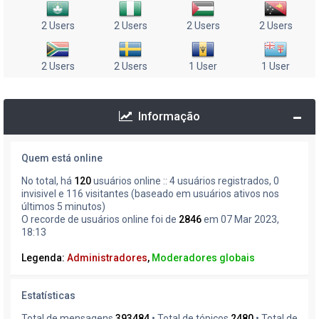
2 Users
2 Users
2 Users
2 Users
2 Users
2 Users
1 User
1 User
Informação
Quem está online
No total, há
120
usuários online :: 4 usuários registrados, 0
invisivel e 116 visitantes (baseado em usuários ativos nos
últimos 5 minutos)
O recorde de usuários online foi de
2846
em 07 Mar 2023,
18:13
Legenda:
Administradores
,
Moderadores globais
Estatísticas
Total de mensagens
393484
• Total de tópicos
2480
• Total de