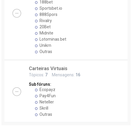
188bet
Sportsbet.io
888Spors
Rivalry
20Bet
Midnite
Lotominas.bet
Unikrn
Outras
Carteiras Virtuais
Tópicos:
7
Mensagens:
16
Sub fóruns:
Ecopayz
Pay4Fun
Neteller
Skrill
Outras