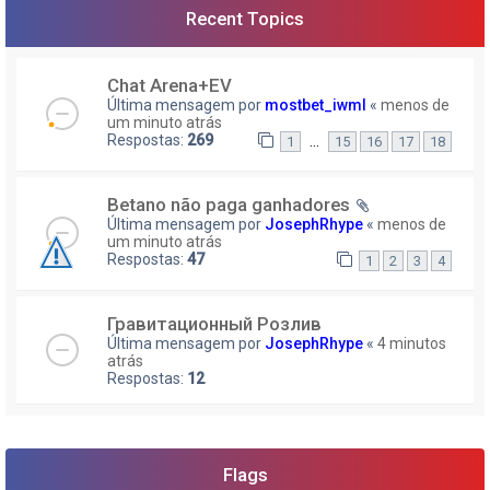
Recent Topics
Chat Arena+EV
Última mensagem por
mostbet_iwml
«
menos de
um minuto atrás
Respostas:
269
…
1
15
16
17
18
Betano não paga ganhadores
Última mensagem por
JosephRhype
«
menos de
um minuto atrás
Respostas:
47
1
2
3
4
Гравитационный Розлив
Última mensagem por
JosephRhype
«
4 minutos
atrás
Respostas:
12
Flags