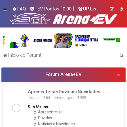
FAQ
+EV Pontos
[ 0.00 ]
UP List
P
Início do Fórum!
e
s
Fórum Arena+EV
q
u
Apresente-se/Dúvidas/Novidades
i
Tópicos:
364
Mensagens:
1939
s
Sub fóruns:
a
Apresente-se
r
Dúvidas
Notícias e Novidades