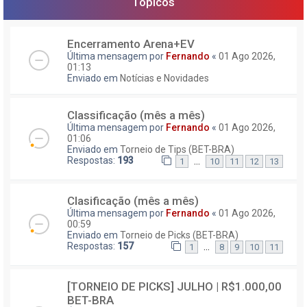
Tópicos
Encerramento Arena+EV
Última mensagem por
Fernando
«
01 Ago 2026,
01:13
Enviado em
Notícias e Novidades
Classificação (mês a mês)
Última mensagem por
Fernando
«
01 Ago 2026,
01:06
Enviado em
Torneio de Tips (BET-BRA)
Respostas:
193
…
1
10
11
12
13
Clasificação (mês a mês)
Última mensagem por
Fernando
«
01 Ago 2026,
00:59
Enviado em
Torneio de Picks (BET-BRA)
Respostas:
157
…
1
8
9
10
11
[TORNEIO DE PICKS] JULHO | R$1.000,00
BET-BRA