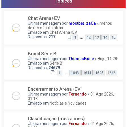
Tópicos
Chat Arena+EV
Última mensagem por
mostbet_zaOa
«
menos
de um minuto atrás
Enviado em
Chat Arena+EV
Respostas:
217
…
1
12
13
14
15
Brasil Série B
Última mensagem por
ThomasExine
«
Hoje, 11:28
Enviado em
Série B
Respostas:
24679
…
1
1643
1644
1645
1646
Encerramento Arena+EV
Última mensagem por
Fernando
«
01 Ago 2026,
01:13
Enviado em
Notícias e Novidades
Classificação (mês a mês)
Última mensagem por
Fernando
«
01 Ago 2026,