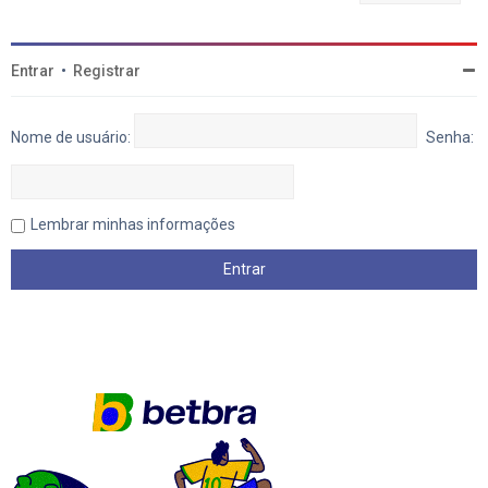
Entrar
•
Registrar
Nome de usuário:
Senha:
Lembrar minhas informações