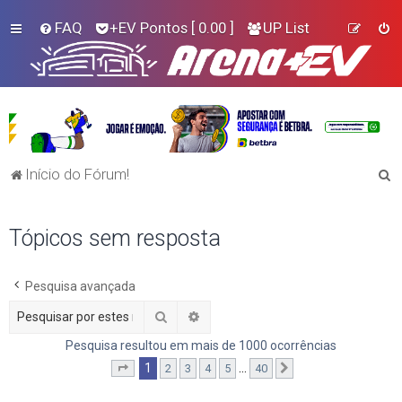
FAQ
+EV Pontos
[ 0.00 ]
UP List
P
Início do Fórum!
e
s
Tópicos sem resposta
q
u
Pesquisa avançada
i
Pesquisar
Pesquisa avançada
s
Pesquisa resultou em mais de 1000 ocorrências
a
1
…
2
3
4
5
40
Página
1
de
40
Próximo
r