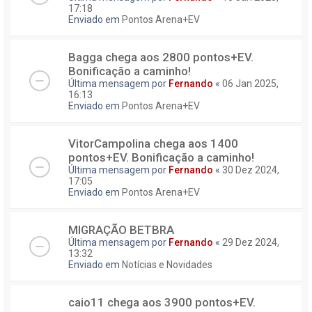
17:18
Enviado em
Pontos Arena+EV
Bagga chega aos 2800 pontos+EV.
Bonificação a caminho!
Última mensagem por
Fernando
«
06 Jan 2025,
16:13
Enviado em
Pontos Arena+EV
VitorCampolina chega aos 1400
pontos+EV. Bonificação a caminho!
Última mensagem por
Fernando
«
30 Dez 2024,
17:05
Enviado em
Pontos Arena+EV
MIGRAÇÃO BETBRA
Última mensagem por
Fernando
«
29 Dez 2024,
13:32
Enviado em
Notícias e Novidades
caio11 chega aos 3900 pontos+EV.