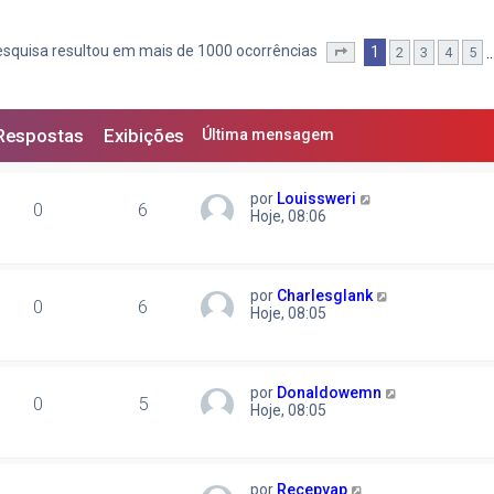
squisa resultou em mais de 1000 ocorrências
1
2
3
4
5
Página
1
de
40
Respostas
Exibições
Última mensagem
por
Louissweri
0
6
Hoje, 08:06
por
Charlesglank
0
6
Hoje, 08:05
por
Donaldowemn
0
5
Hoje, 08:05
por
Recepvap