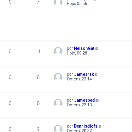
0
7
Hoje, 05:56
por
NelsonGat
0
11
Hoje, 00:28
por
Jamesrak
0
8
Ontem, 23:14
por
Jamesbed
0
8
Ontem, 23:13
por
Dennisdiofs
0
9
Ontem, 20:32