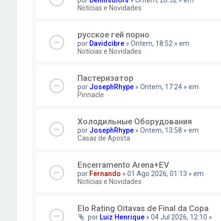
por
Dennisdiofs
» Ontem, 20:32 » em
Notícias e Novidades
русское гей порно
por
Davidcibre
» Ontem, 18:52 » em
Notícias e Novidades
Пастеризатор
por
JosephRhype
» Ontem, 17:24 » em
Pinnacle
Холодильные Оборудования
por
JosephRhype
» Ontem, 13:58 » em
Casas de Aposta
Encerramento Arena+EV
por
Fernando
» 01 Ago 2026, 01:13 » em
Notícias e Novidades
Elo Rating Oitavas de Final da Copa
por
Luiz Henrique
» 04 Jul 2026, 12:10 »