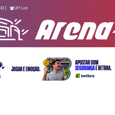
00 ]
UP List