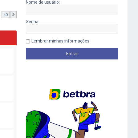
Nome de usuário:
…
40
Próximo
Senha:
Lembrar minhas informações