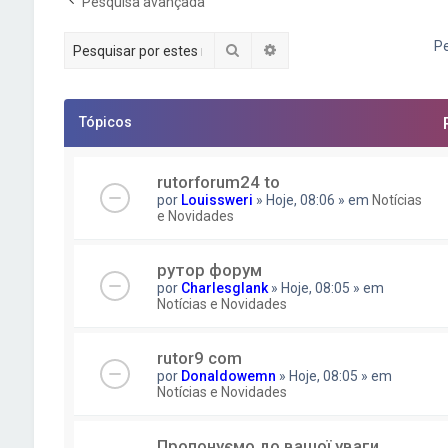
Pesquisa avançada
Pe
Pesquisar
Pesquisa avançada
Tópicos
rutorforum24 to
por
Louissweri
» Hoje, 08:06 » em
Notícias
e Novidades
рутор форум
por
Charlesglank
» Hoje, 08:05 » em
Notícias e Novidades
rutor9 com
por
Donaldowemn
» Hoje, 08:05 » em
Notícias e Novidades
Пропонуємо до вашої уваги