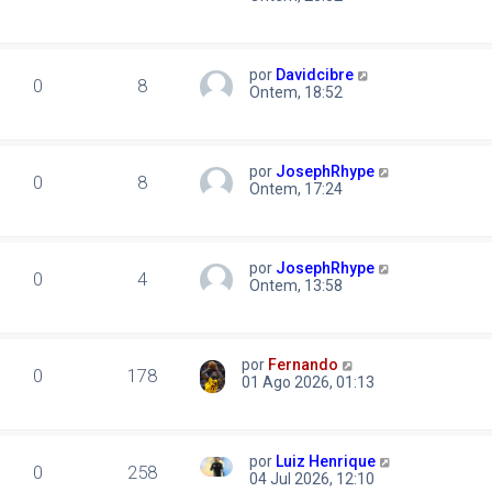
por
Davidcibre
0
8
Ontem, 18:52
por
JosephRhype
0
8
Ontem, 17:24
por
JosephRhype
0
4
Ontem, 13:58
por
Fernando
0
178
01 Ago 2026, 01:13
por
Luiz Henrique
0
258
04 Jul 2026, 12:10