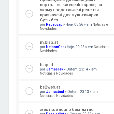
портал mulkarecepka.space, на
якому представлені рецепти
призначені для мультиварки.
Суть без
por
Recepvap
» Hoje, 05:56 » em
Notícias e
Novidades
m.blsp.at
por
NelsonGat
» Hoje, 00:28 » em
Notícias e
Novidades
blsp.at
por
Jamesrak
» Ontem, 23:14 » em
Notícias e Novidades
bs2web.at
por
Jamesbed
» Ontem, 23:13 » em
Notícias e Novidades
жесткое порно бесплатно