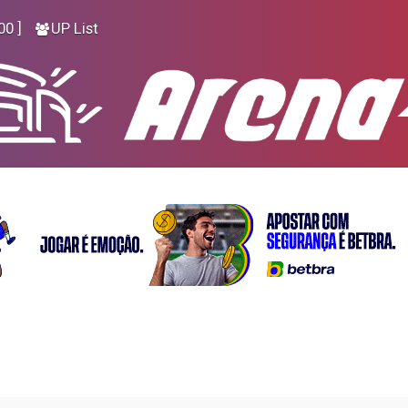
00 ]
UP List