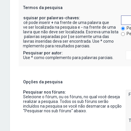
Termos da pesquisa
Pesquisar por palavras-chaves:
Você pode inserir
+
na frente de uma palavra que
deve ser localizada na pesquisa e
-
na frente de uma
Pe
palavra que não deve ser localizada. Escreva uma lista
Pe
de palavras separadas por
|
se somente uma das
palavras inseridas deva ser encontrada. Use * como
complemento para resultados parciais.
Pesquisar por autor:
Use * como complemento para palavras parciais.
Opções da pesquisa
Pesquisar nos fóruns:
Selecione o fórum, ou os fóruns, no qual você deseja
realizar a pesquisa. Todos os sub fóruns serão
incluídos na pesquisa se você não desmarcar a opção
“Pesquisar nos sub fóruns“ abaixo.