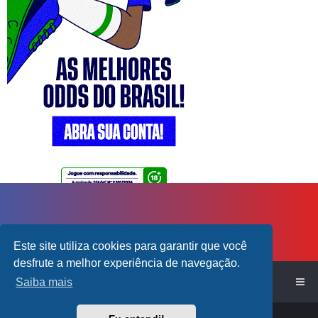
Este site utiliza cookies para garantir que você
desfrute a melhor experiência de navegação.
Início do Fórum!
Saiba mais