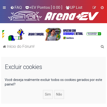
FAQ
+EV Pontos
[ 0.00 ]
UP List
P
Início do Fórum!
e
s
Excluir cookies
q
u
i
Você deseja realmente excluir todos os cookies gerados por este
painel?
s
a
r