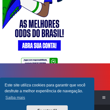
Este site utiliza cookies para garantir que você
desfrute a melhor experiência de navegação.
Início do Fórum!
Saiba mais