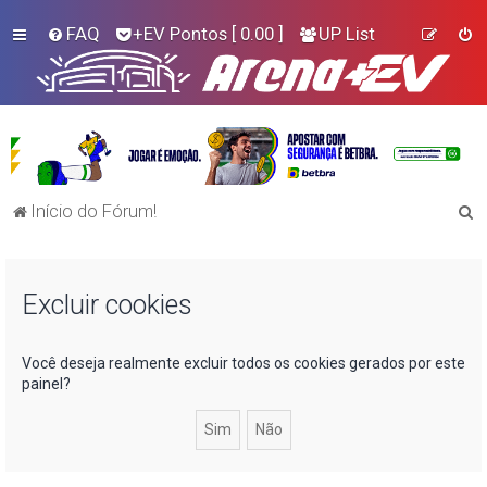
FAQ
+EV Pontos
[ 0.00 ]
UP List
P
Início do Fórum!
e
s
Excluir cookies
q
u
i
Você deseja realmente excluir todos os cookies gerados por este
painel?
s
a
r