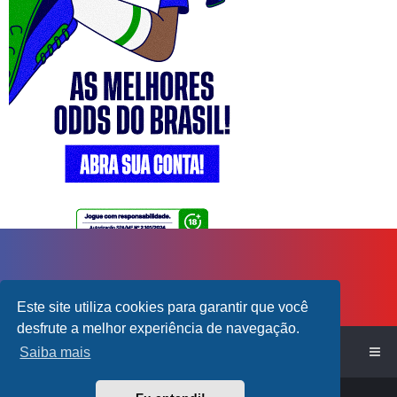
Este site utiliza cookies para garantir que você
desfrute a melhor experiência de navegação.
Início do Fórum!
Saiba mais