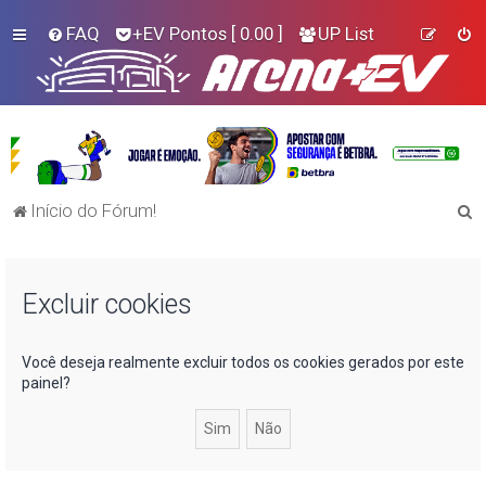
FAQ
+EV Pontos
[ 0.00 ]
UP List
P
Início do Fórum!
e
s
Excluir cookies
q
u
i
Você deseja realmente excluir todos os cookies gerados por este
painel?
s
a
r