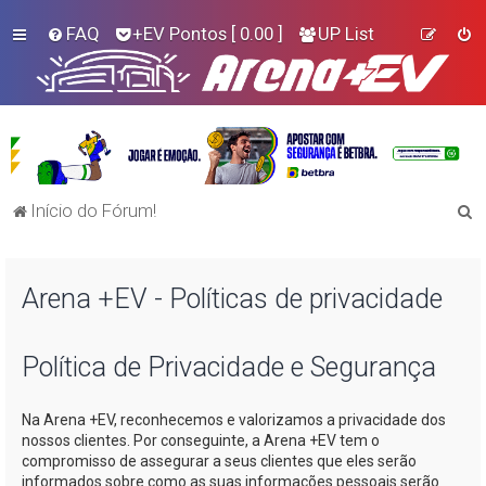
FAQ
+EV Pontos
[ 0.00 ]
UP List
P
Início do Fórum!
e
s
Arena +EV - Políticas de privacidade
q
u
i
Política de Privacidade e Segurança
s
Na
Arena +EV
, reconhecemos e valorizamos a privacidade dos
a
nossos clientes. Por conseguinte, a
Arena +EV
tem o
r
compromisso de assegurar a seus clientes que eles serão
informados sobre como as suas informações pessoais serão