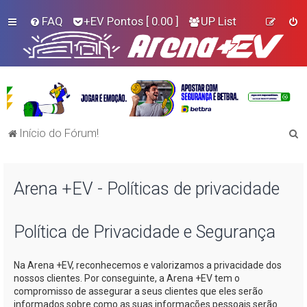
FAQ
+EV Pontos
[ 0.00 ]
UP List
P
Início do Fórum!
e
s
Arena +EV - Políticas de privacidade
q
u
i
Política de Privacidade e Segurança
s
Na
Arena +EV
, reconhecemos e valorizamos a privacidade dos
a
nossos clientes. Por conseguinte, a
Arena +EV
tem o
r
compromisso de assegurar a seus clientes que eles serão
informados sobre como as suas informações pessoais serão