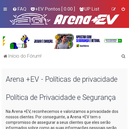
FAQ
+EV Pontos
[ 0.00 ]
UP List
P
Início do Fórum!
e
s
Arena +EV - Políticas de privacidade
q
u
i
Política de Privacidade e Segurança
s
Na
Arena +EV
, reconhecemos e valorizamos a privacidade dos
a
nossos clientes. Por conseguinte, a
Arena +EV
tem o
r
compromisso de assegurar a seus clientes que eles serão
informados sobre como as suas informações pessoais serão