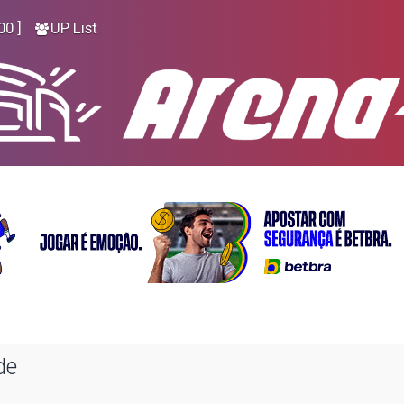
00 ]
UP List
de