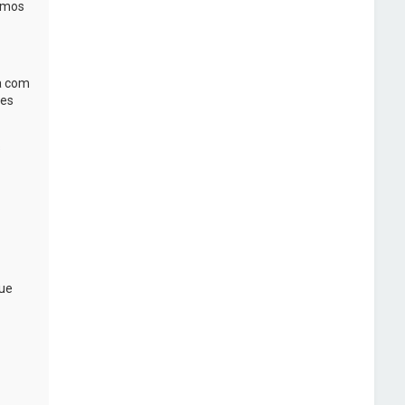
ermos
a com
tes
s
ue