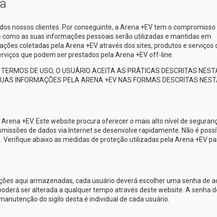
ça
dos nossos clientes. Por conseguinte, a
Arena +EV
tem o compromisso
re como as suas informações pessoais serão utilizadas e mantidas em
ações coletadas pela
Arena +EV
através dos sites, produtos e serviços
 serviços que podem ser prestados pela
Arena +EV
off-line.
TERMOS DE USO, O USUÁRIO ACEITA AS PRÁTICAS DESCRITAS NEST
 SUAS INFORMAÇÕES PELA
ARENA +EV
NAS FORMAS DESCRITAS NEST
a
Arena +EV
. Este website procura oferecer o mais alto nível de seguran
nsmissões de dados via Internet se desenvolve rapidamente. Não é possí
. Verifique abaixo as medidas de proteção utilizadas pela
Arena +EV
pa
ações aqui armazenadas, cada usuário deverá escolher uma senha de 
oderá ser alterada a qualquer tempo através deste website. A senha d
manutenção do sigilo desta é individual de cada usuário.