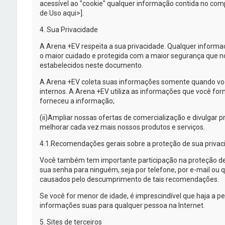
acessível ao "cookie" qualquer informação contida no com
de Uso aqui>].
4. Sua Privacidade
A
Arena +EV
respeita a sua privacidade. Qualquer inform
o maior cuidado e protegida com a maior segurança que nos
estabelecidos neste documento.
A
Arena +EV
coleta suas informações somente quando você
internos. A
Arena +EV
utiliza as informações que você forn
forneceu a informação;
(ii)
Ampliar nossas ofertas de comercialização e divulgar pro
melhorar cada vez mais nossos produtos e serviços.
4.1.
Recomendações gerais sobre a proteção de sua privac
Você também tem importante participação na proteção d
sua senha para ninguém, seja por telefone, por
e-mail
ou q
causados pelo descumprimento de tais recomendações.
Se você for menor de idade, é imprescindível que haja a p
informações suas para qualquer pessoa na Internet.
5. Sites de terceiros