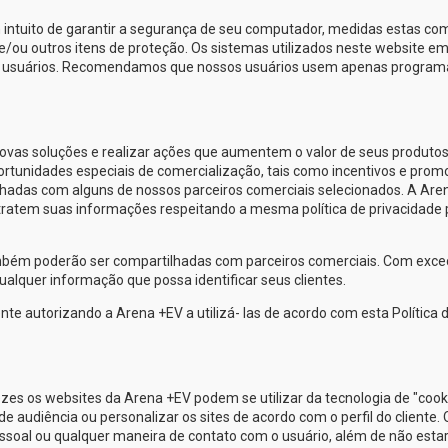
 intuito de garantir a segurança de seu computador, medidas estas co
e/ou outros itens de proteção. Os sistemas utilizados neste website e
us usuários. Recomendamos que nossos usuários usem apenas program
as soluções e realizar ações que aumentem o valor de seus produtos
oportunidades especiais de comercialização, tais como incentivos e prom
lhadas com alguns de nossos parceiros comerciais selecionados. A
Are
tratem suas informações respeitando a mesma política de privacidade 
ambém poderão ser compartilhadas com parceiros comerciais. Com exc
alquer informação que possa identificar seus clientes.
nte autorizando a
Arena +EV
a utilizá- las de acordo com esta Política 
ezes os websites da
Arena +EV
podem se utilizar da tecnologia de "cook
udiência ou personalizar os sites de acordo com o perfil do cliente. 
soal ou qualquer maneira de contato com o usuário, além de não esta