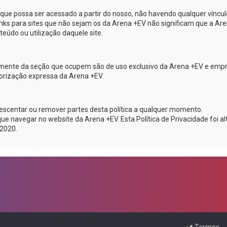
e que possa ser acessado a partir do nosso, não havendo qualquer víncul
links para sites que não sejam os da
Arena +EV
não significam que a
Are
eúdo ou utilização daquele site.
emente da seção que ocupem são de uso exclusivo da
Arena +EV
e emp
utorização expressa da
Arena +EV
.
acrescentar ou remover partes desta política a qualquer momento.
que navegar no website da
Arena +EV
. Esta Política de Privacidade foi a
 2020.