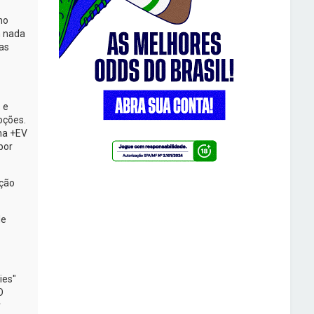
mo
m nada
as
 e
oções.
na +EV
por
eção
de
ies"
O
r