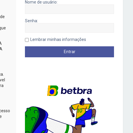
Nome de usuário:
 de
Senha:
 que
Lembrar minhas informações
A
A
ça.
vel
ra
acesso
e