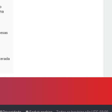
o
na
resas
lterada