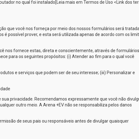
putador no qual foi instalado[Leia mais em Termos de Uso <Link dos t
ação que você nos forneça por meio dos nossos formulários será tratad
 é possível prover, e esta será utilizada apenas de acordo com os limi
 nos fornece estas, direta e conscientemente, através de formulário
ece para os seguintes propósitos: (i) Atender ao fim para o qual você
dutos e serviços que podem ser de seu interesse; (iii) Personalizar e
idade
e sua privacidade. Recomendamos expressamente que você não divulg
ualquer outro meio. A
Arena +EV
não se responsabiliza pelos danos
ermissão de seus pais ou responsáveis antes de divulgar quaisquer