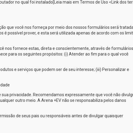
putador no qual foi instalado[Leia mais em Termos de Uso <Link dos t
ação que você nos forneça por meio dos nossos formulários será tratad
 é possível prover, e esta será utilizada apenas de acordo com os limi
 nos fornece estas, direta e conscientemente, através de formulário
ece para os seguintes propósitos: (i) Atender ao fim para o qual você
dutos e serviços que podem ser de seu interesse; (iii) Personalizar e
idade
e sua privacidade. Recomendamos expressamente que você não divulg
ualquer outro meio. A
Arena +EV
não se responsabiliza pelos danos
ermissão de seus pais ou responsáveis antes de divulgar quaisquer