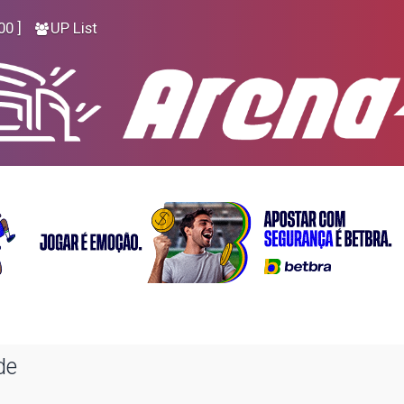
00 ]
UP List
de