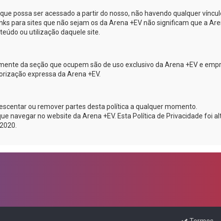
e que possa ser acessado a partir do nosso, não havendo qualquer víncul
links para sites que não sejam os da
Arena +EV
não significam que a
Are
eúdo ou utilização daquele site.
emente da seção que ocupem são de uso exclusivo da
Arena +EV
e emp
utorização expressa da
Arena +EV
.
acrescentar ou remover partes desta política a qualquer momento.
que navegar no website da
Arena +EV
. Esta Política de Privacidade foi a
 2020.