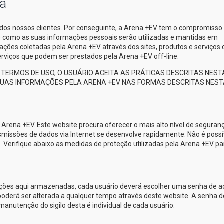
ça
dos nossos clientes. Por conseguinte, a
Arena +EV
tem o compromisso
re como as suas informações pessoais serão utilizadas e mantidas em
ações coletadas pela
Arena +EV
através dos sites, produtos e serviços
 serviços que podem ser prestados pela
Arena +EV
off-line.
TERMOS DE USO, O USUÁRIO ACEITA AS PRÁTICAS DESCRITAS NEST
 SUAS INFORMAÇÕES PELA
ARENA +EV
NAS FORMAS DESCRITAS NEST
a
Arena +EV
. Este website procura oferecer o mais alto nível de seguran
nsmissões de dados via Internet se desenvolve rapidamente. Não é possí
. Verifique abaixo as medidas de proteção utilizadas pela
Arena +EV
pa
ações aqui armazenadas, cada usuário deverá escolher uma senha de 
oderá ser alterada a qualquer tempo através deste website. A senha d
manutenção do sigilo desta é individual de cada usuário.