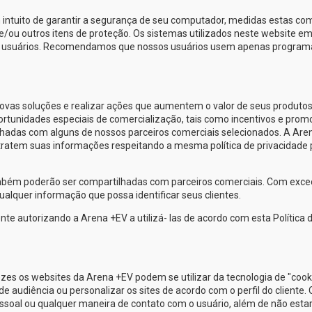
 intuito de garantir a segurança de seu computador, medidas estas co
e/ou outros itens de proteção. Os sistemas utilizados neste website e
us usuários. Recomendamos que nossos usuários usem apenas program
as soluções e realizar ações que aumentem o valor de seus produtos
oportunidades especiais de comercialização, tais como incentivos e prom
lhadas com alguns de nossos parceiros comerciais selecionados. A
Are
tratem suas informações respeitando a mesma política de privacidade 
ambém poderão ser compartilhadas com parceiros comerciais. Com exc
alquer informação que possa identificar seus clientes.
nte autorizando a
Arena +EV
a utilizá- las de acordo com esta Política 
ezes os websites da
Arena +EV
podem se utilizar da tecnologia de "cook
udiência ou personalizar os sites de acordo com o perfil do cliente. 
soal ou qualquer maneira de contato com o usuário, além de não esta