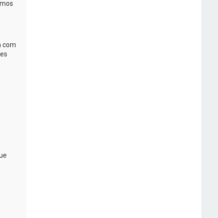
ermos
a com
tes
s
ue