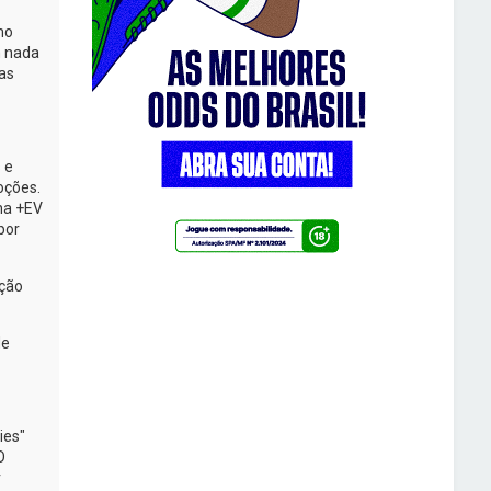
mo
m nada
as
 e
oções.
na +EV
por
eção
de
ies"
O
r