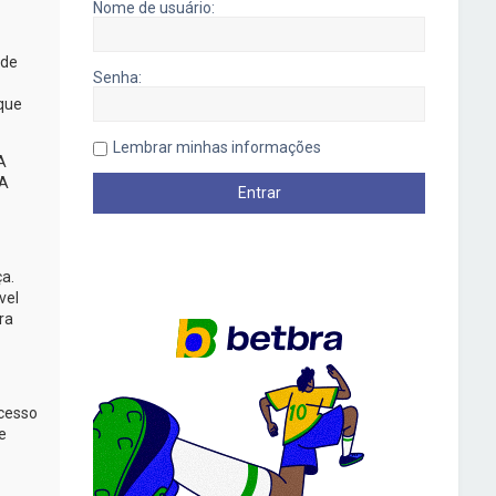
Nome de usuário:
 de
Senha:
 que
Lembrar minhas informações
A
A
ça.
vel
ra
acesso
e