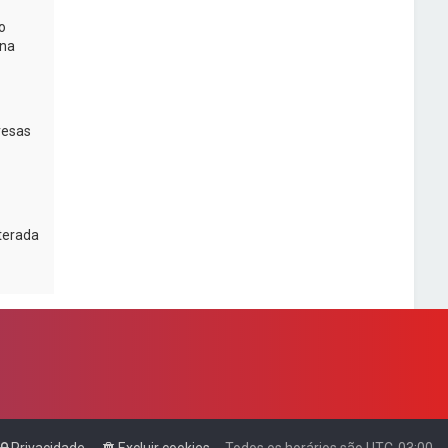
o
na
resas
lterada