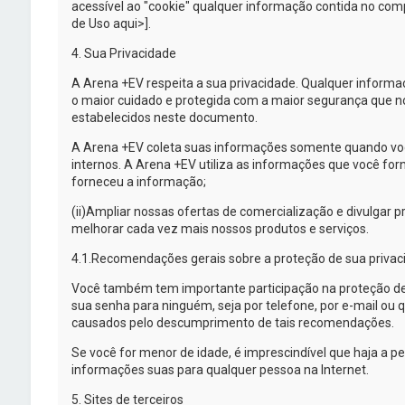
acessível ao "cookie" qualquer informação contida no com
de Uso aqui>].
4. Sua Privacidade
A
Arena +EV
respeita a sua privacidade. Qualquer inform
o maior cuidado e protegida com a maior segurança que nos
estabelecidos neste documento.
A
Arena +EV
coleta suas informações somente quando você
internos. A
Arena +EV
utiliza as informações que você forn
forneceu a informação;
(ii)
Ampliar nossas ofertas de comercialização e divulgar pro
melhorar cada vez mais nossos produtos e serviços.
4.1.
Recomendações gerais sobre a proteção de sua privac
Você também tem importante participação na proteção d
sua senha para ninguém, seja por telefone, por
e-mail
ou q
causados pelo descumprimento de tais recomendações.
Se você for menor de idade, é imprescindível que haja a p
informações suas para qualquer pessoa na Internet.
5. Sites de terceiros