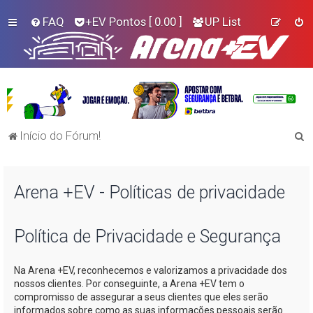
FAQ
+EV Pontos
[ 0.00 ]
UP List
P
Início do Fórum!
e
s
Arena +EV - Políticas de privacidade
q
u
i
Política de Privacidade e Segurança
s
Na
Arena +EV
, reconhecemos e valorizamos a privacidade dos
a
nossos clientes. Por conseguinte, a
Arena +EV
tem o
r
compromisso de assegurar a seus clientes que eles serão
informados sobre como as suas informações pessoais serão