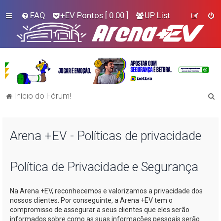
FAQ
+EV Pontos
[ 0.00 ]
UP List
P
Início do Fórum!
e
s
Arena +EV - Políticas de privacidade
q
u
i
Política de Privacidade e Segurança
s
Na
Arena +EV
, reconhecemos e valorizamos a privacidade dos
a
nossos clientes. Por conseguinte, a
Arena +EV
tem o
r
compromisso de assegurar a seus clientes que eles serão
informados sobre como as suas informações pessoais serão