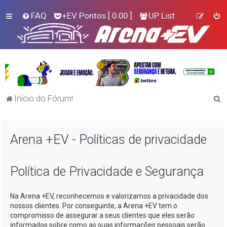
FAQ
+EV Pontos
[ 0.00 ]
UP List
P
Início do Fórum!
e
s
Arena +EV - Políticas de privacidade
q
u
i
Política de Privacidade e Segurança
s
Na
Arena +EV
, reconhecemos e valorizamos a privacidade dos
a
nossos clientes. Por conseguinte, a
Arena +EV
tem o
r
compromisso de assegurar a seus clientes que eles serão
informados sobre como as suas informações pessoais serão