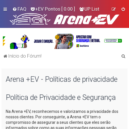
FAQ
+EV Pontos
[ 0.00 ]
UP List
P
Início do Fórum!
e
s
Arena +EV - Políticas de privacidade
q
u
i
Política de Privacidade e Segurança
s
Na
Arena +EV
, reconhecemos e valorizamos a privacidade dos
a
nossos clientes. Por conseguinte, a
Arena +EV
tem o
r
compromisso de assegurar a seus clientes que eles serão
informados sobre como as suas informações pessoais serão