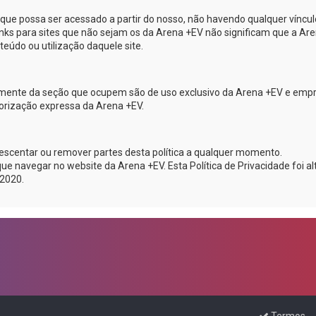
e que possa ser acessado a partir do nosso, não havendo qualquer víncul
links para sites que não sejam os da
Arena +EV
não significam que a
Are
eúdo ou utilização daquele site.
emente da seção que ocupem são de uso exclusivo da
Arena +EV
e emp
utorização expressa da
Arena +EV
.
acrescentar ou remover partes desta política a qualquer momento.
que navegar no website da
Arena +EV
. Esta Política de Privacidade foi a
 2020.