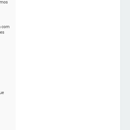
ermos
a com
tes
s
ue