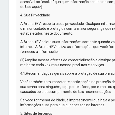
acessível ao "cookie" qualquer informação contida no com
de Uso aqui>].
4. Sua Privacidade
A
Arena +EV
respeita a sua privacidade. Qualquer inform
o maior cuidado e protegida com a maior segurança que nos
estabelecidos neste documento.
A
Arena +EV
coleta suas informações somente quando você
internos. A
Arena +EV
utiliza as informações que você forn
forneceu a informação;
(ii)
Ampliar nossas ofertas de comercialização e divulgar pro
melhorar cada vez mais nossos produtos e serviços.
4.1.
Recomendações gerais sobre a proteção de sua privac
Você também tem importante participação na proteção d
sua senha para ninguém, seja por telefone, por
e-mail
ou q
causados pelo descumprimento de tais recomendações.
Se você for menor de idade, é imprescindível que haja a p
informações suas para qualquer pessoa na Internet.
5. Sites de terceiros