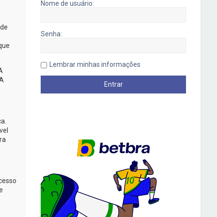
Nome de usuário:
 de
Senha:
 que
Lembrar minhas informações
A
A
ça.
vel
ra
acesso
e