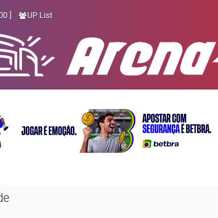
00 ]
UP List
de