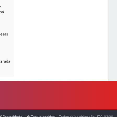
o
na
resas
lterada