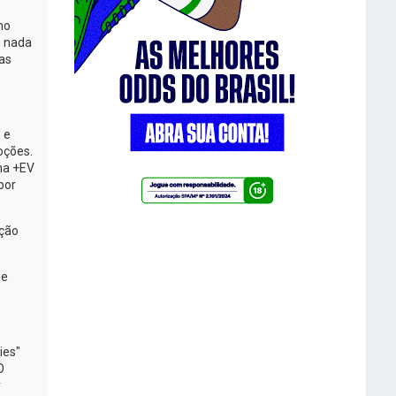
mo
m nada
as
 e
oções.
na +EV
por
eção
de
ies"
O
r