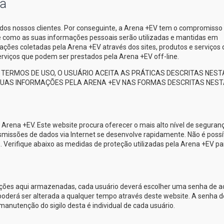
ça
dos nossos clientes. Por conseguinte, a
Arena +EV
tem o compromisso
re como as suas informações pessoais serão utilizadas e mantidas em
ações coletadas pela
Arena +EV
através dos sites, produtos e serviços
 serviços que podem ser prestados pela
Arena +EV
off-line.
TERMOS DE USO, O USUÁRIO ACEITA AS PRÁTICAS DESCRITAS NEST
 SUAS INFORMAÇÕES PELA
ARENA +EV
NAS FORMAS DESCRITAS NEST
a
Arena +EV
. Este website procura oferecer o mais alto nível de seguran
nsmissões de dados via Internet se desenvolve rapidamente. Não é possí
. Verifique abaixo as medidas de proteção utilizadas pela
Arena +EV
pa
ações aqui armazenadas, cada usuário deverá escolher uma senha de 
oderá ser alterada a qualquer tempo através deste website. A senha d
manutenção do sigilo desta é individual de cada usuário.