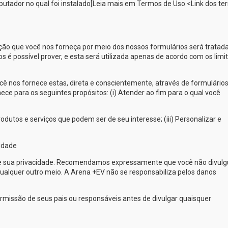
putador no qual foi instalado[Leia mais em Termos de Uso <Link dos t
ação que você nos forneça por meio dos nossos formulários será tratad
 é possível prover, e esta será utilizada apenas de acordo com os limi
 nos fornece estas, direta e conscientemente, através de formulário
ece para os seguintes propósitos: (i) Atender ao fim para o qual você
dutos e serviços que podem ser de seu interesse; (iii) Personalizar e
idade
e sua privacidade. Recomendamos expressamente que você não divulg
ualquer outro meio. A
Arena +EV
não se responsabiliza pelos danos
ermissão de seus pais ou responsáveis antes de divulgar quaisquer