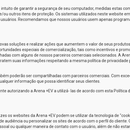
 intuito de garantir a segurança de seu computador, medidas estas co
e/ou outros itens de proteção. Os sistemas utilizados neste website e
us usuários. Recomendamos que nossos usuários usem apenas program
as soluções e realizar ações que aumentem o valor de seus produtos
oportunidades especiais de comercialização, tais como incentivos e prom
lhadas com alguns de nossos parceiros comerciais selecionados. A
Are
tratem suas informações respeitando a mesma política de privacidade 
ambém poderão ser compartilhadas com parceiros comerciais. Com exc
alquer informação que possa identificar seus clientes.
nte autorizando a
Arena +EV
a utilizá- las de acordo com esta Política 
ezes os websites da
Arena +EV
podem se utilizar da tecnologia de "cook
udiência ou personalizar os sites de acordo com o perfil do cliente. 
soal ou qualquer maneira de contato com o usuário, além de não esta