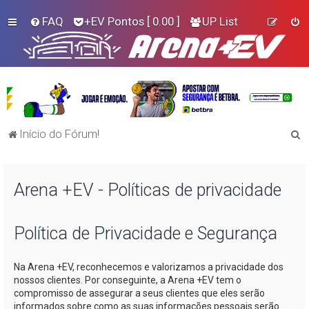
FAQ
+EV Pontos
[ 0.00 ]
UP List
P
Início do Fórum!
e
s
Arena +EV - Políticas de privacidade
q
u
i
Política de Privacidade e Segurança
s
Na
Arena +EV
, reconhecemos e valorizamos a privacidade dos
a
nossos clientes. Por conseguinte, a
Arena +EV
tem o
r
compromisso de assegurar a seus clientes que eles serão
informados sobre como as suas informações pessoais serão