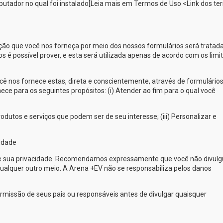
putador no qual foi instalado[Leia mais em Termos de Uso <Link dos t
ação que você nos forneça por meio dos nossos formulários será tratad
 é possível prover, e esta será utilizada apenas de acordo com os limi
 nos fornece estas, direta e conscientemente, através de formulário
ece para os seguintes propósitos: (i) Atender ao fim para o qual você
dutos e serviços que podem ser de seu interesse; (iii) Personalizar e
idade
e sua privacidade. Recomendamos expressamente que você não divulg
ualquer outro meio. A
Arena +EV
não se responsabiliza pelos danos
ermissão de seus pais ou responsáveis antes de divulgar quaisquer