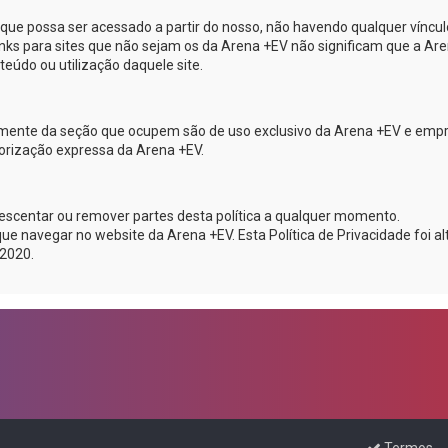
e que possa ser acessado a partir do nosso, não havendo qualquer víncul
links para sites que não sejam os da
Arena +EV
não significam que a
Are
eúdo ou utilização daquele site.
emente da seção que ocupem são de uso exclusivo da
Arena +EV
e emp
utorização expressa da
Arena +EV
.
acrescentar ou remover partes desta política a qualquer momento.
que navegar no website da
Arena +EV
. Esta Política de Privacidade foi a
 2020.