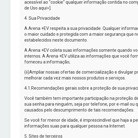
acessível ao "cookie" qualquer informação contida no com
de Uso aqui>].
4. Sua Privacidade
A
Arena +EV
respeita a sua privacidade. Qualquer inform
o maior cuidado e protegida com a maior segurança que nos
estabelecidos neste documento.
A
Arena +EV
coleta suas informações somente quando você
internos. A
Arena +EV
utiliza as informações que você forn
forneceu a informação;
(ii)
Ampliar nossas ofertas de comercialização e divulgar pro
melhorar cada vez mais nossos produtos e serviços.
4.1.
Recomendações gerais sobre a proteção de sua privac
Você também tem importante participação na proteção d
sua senha para ninguém, seja por telefone, por
e-mail
ou q
causados pelo descumprimento de tais recomendações.
Se você for menor de idade, é imprescindível que haja a p
informações suas para qualquer pessoa na Internet.
5. Sites de terceiros