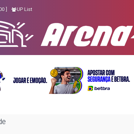
00 ]
UP List
de