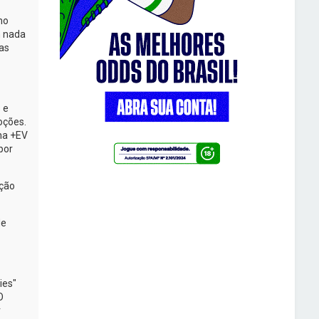
mo
m nada
as
 e
oções.
na +EV
por
eção
de
ies"
O
r