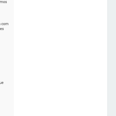
ermos
a com
tes
s
ue