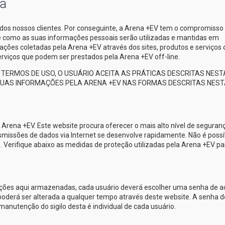
ça
dos nossos clientes. Por conseguinte, a
Arena +EV
tem o compromisso
re como as suas informações pessoais serão utilizadas e mantidas em
ações coletadas pela
Arena +EV
através dos sites, produtos e serviços
 serviços que podem ser prestados pela
Arena +EV
off-line.
TERMOS DE USO, O USUÁRIO ACEITA AS PRÁTICAS DESCRITAS NEST
 SUAS INFORMAÇÕES PELA
ARENA +EV
NAS FORMAS DESCRITAS NEST
a
Arena +EV
. Este website procura oferecer o mais alto nível de seguran
nsmissões de dados via Internet se desenvolve rapidamente. Não é possí
. Verifique abaixo as medidas de proteção utilizadas pela
Arena +EV
pa
ações aqui armazenadas, cada usuário deverá escolher uma senha de 
oderá ser alterada a qualquer tempo através deste website. A senha d
manutenção do sigilo desta é individual de cada usuário.