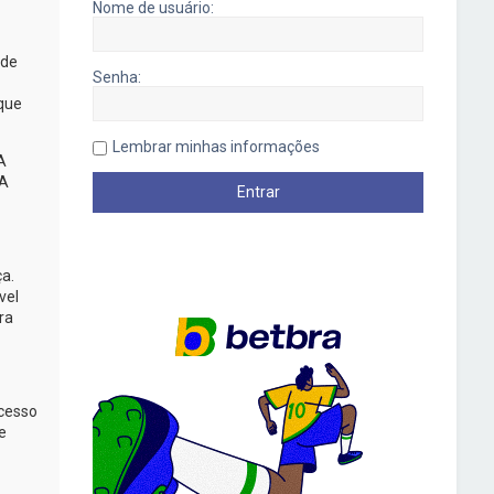
Nome de usuário:
 de
Senha:
 que
Lembrar minhas informações
A
A
ça.
vel
ra
acesso
e