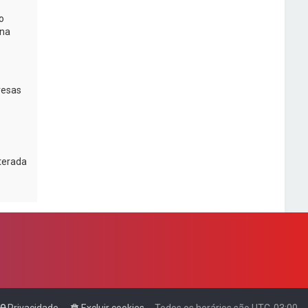
o
na
resas
lterada