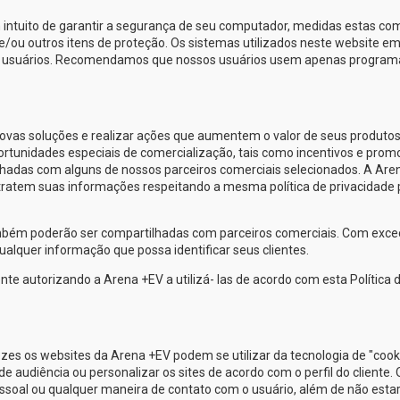
 intuito de garantir a segurança de seu computador, medidas estas co
e/ou outros itens de proteção. Os sistemas utilizados neste website e
us usuários. Recomendamos que nossos usuários usem apenas program
as soluções e realizar ações que aumentem o valor de seus produtos
oportunidades especiais de comercialização, tais como incentivos e prom
lhadas com alguns de nossos parceiros comerciais selecionados. A
Are
tratem suas informações respeitando a mesma política de privacidade 
ambém poderão ser compartilhadas com parceiros comerciais. Com exc
alquer informação que possa identificar seus clientes.
nte autorizando a
Arena +EV
a utilizá- las de acordo com esta Política 
ezes os websites da
Arena +EV
podem se utilizar da tecnologia de "cook
udiência ou personalizar os sites de acordo com o perfil do cliente. 
soal ou qualquer maneira de contato com o usuário, além de não esta