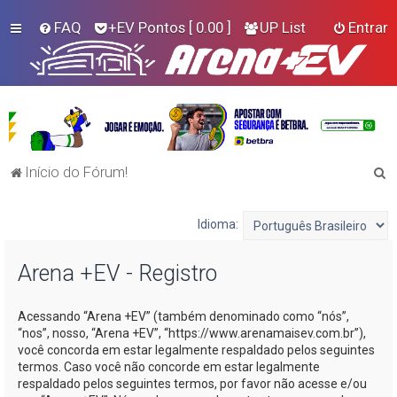
FAQ
+EV Pontos
[ 0.00 ]
UP List
Entrar
P
Início do Fórum!
e
s
Idioma:
q
Arena +EV - Registro
u
i
Acessando “Arena +EV” (também denominado como “nós”,
s
“nos”, nosso, “Arena +EV”, “https://www.arenamaisev.com.br”),
a
você concorda em estar legalmente respaldado pelos seguintes
termos. Caso você não concorde em estar legalmente
r
respaldado pelos seguintes termos, por favor não acesse e/ou