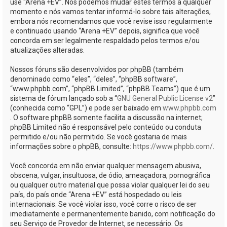
use “Arena +EV”. Nós podemos mudar estes termos a qualquer
momento e nós vamos tentar informá-lo sobre tais alterações,
embora nós recomendamos que você revise isso regularmente
e continuado usando “Arena +EV” depois, significa que você
concorda em ser legalmente respaldado pelos termos e/ou
atualizações alteradas.
Nossos fóruns são desenvolvidos por phpBB (também
denominado como “eles”, “deles”, “phpBB software”,
“www.phpbb.com”, “phpBB Limited”, “phpBB Teams”) que é um
sistema de fórum lançado sob a “
GNU General Public License v2
”
(conhecida como “GPL”) e pode ser baixado em
www.phpbb.com
. O software phpBB somente facilita a discussão na internet;
phpBB Limited não é responsável pelo conteúdo ou conduta
permitido e/ou não permitido. Se você gostaria de mais
informações sobre o phpBB, consulte:
https://www.phpbb.com/
.
Você concorda em não enviar qualquer mensagem abusiva,
obscena, vulgar, insultuosa, de ódio, ameaçadora, pornográfica
ou qualquer outro material que possa violar qualquer lei do seu
país, do país onde “Arena +EV” está hospedado ou leis
internacionais. Se você violar isso, você corre o risco de ser
imediatamente e permanentemente banido, com notificação do
seu Serviço de Provedor de Internet, se necessário. Os