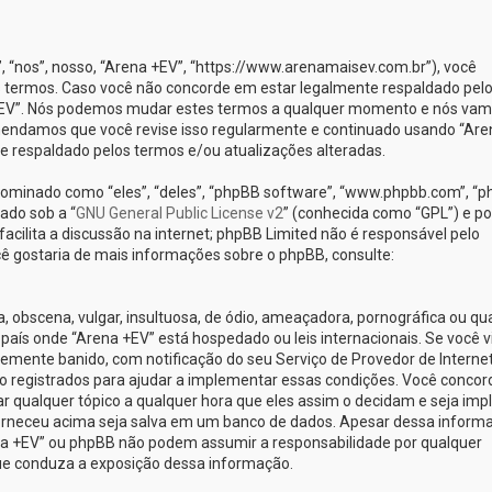
nos”, nosso, “Arena +EV”, “https://www.arenamaisev.com.br”), você
 termos. Caso você não concorde em estar legalmente respaldado pel
 +EV”. Nós podemos mudar estes termos a qualquer momento e nós va
omendamos que você revise isso regularmente e continuado usando “Are
te respaldado pelos termos e/ou atualizações alteradas.
minado como “eles”, “deles”, “phpBB software”, “www.phpbb.com”, “
ado sob a “
GNU General Public License v2
” (conhecida como “GPL”) e po
cilita a discussão na internet; phpBB Limited não é responsável pelo
ê gostaria de mais informações sobre o phpBB, consulte:
obscena, vulgar, insultuosa, de ódio, ameaçadora, pornográfica ou qu
o país onde “Arena +EV” está hospedado ou leis internacionais. Se você v
emente banido, com notificação do seu Serviço de Provedor de Internet
o registrados para ajudar a implementar essas condições. Você concor
car qualquer tópico a qualquer hora que eles assim o decidam e seja implí
orneceu acima seja salva em um banco de dados. Apesar dessa inform
ena +EV” ou phpBB não podem assumir a responsabilidade por qualquer
 que conduza a exposição dessa informação.