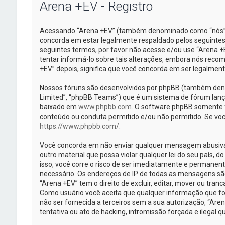
Arena +EV - Registro
Acessando “Arena +EV” (também denominado como “nós”, “
concorda em estar legalmente respaldado pelos seguintes
seguintes termos, por favor não acesse e/ou use “Arena
tentar informá-lo sobre tais alterações, embora nós rec
+EV” depois, significa que você concorda em ser legalmen
Nossos fóruns são desenvolvidos por phpBB (também deno
Limited”, “phpBB Teams”) que é um sistema de fórum lanç
baixado em
www.phpbb.com
. O software phpBB somente fa
conteúdo ou conduta permitido e/ou não permitido. Se voc
https://www.phpbb.com/
.
Você concorda em não enviar qualquer mensagem abusiva, 
outro material que possa violar qualquer lei do seu país, d
isso, você corre o risco de ser imediatamente e permanent
necessário. Os endereços de IP de todas as mensagens sã
“Arena +EV” tem o direito de excluir, editar, mover ou tran
Como usuário você aceita que qualquer informação que f
não ser fornecida a terceiros sem a sua autorização, “Ar
tentativa ou ato de hacking, intromissão forçada e ilegal