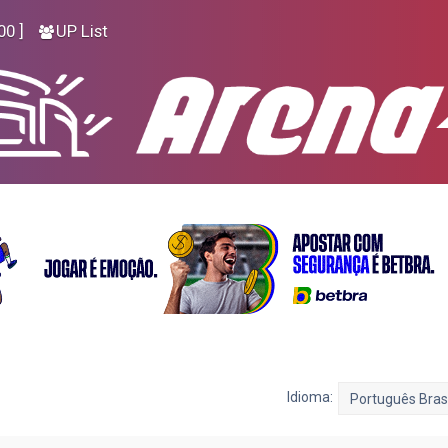
00 ]
UP List
Idioma: