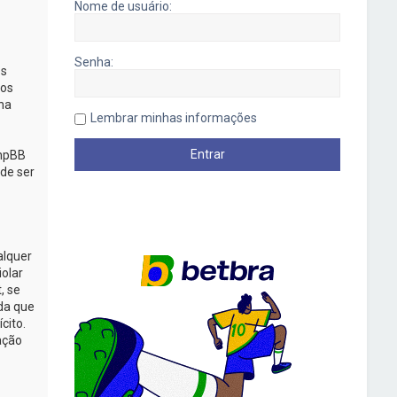
Nome de usuário:
Senha:
os
mos
na
Lembrar minhas informações
phpBB
de ser
alquer
iolar
, se
da que
cito.
ação