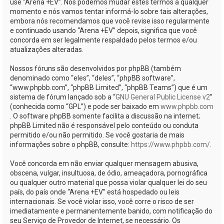
use “Arena +EV”. Nós podemos mudar estes termos a qualquer
momento e nós vamos tentar informá-lo sobre tais alterações,
embora nós recomendamos que você revise isso regularmente
e continuado usando “Arena +EV” depois, significa que você
concorda em ser legalmente respaldado pelos termos e/ou
atualizações alteradas.
Nossos fóruns são desenvolvidos por phpBB (também
denominado como “eles”, “deles”, “phpBB software”,
“www.phpbb.com”, “phpBB Limited”, “phpBB Teams”) que é um
sistema de fórum lançado sob a “
GNU General Public License v2
”
(conhecida como “GPL”) e pode ser baixado em
www.phpbb.com
. O software phpBB somente facilita a discussão na internet;
phpBB Limited não é responsável pelo conteúdo ou conduta
permitido e/ou não permitido. Se você gostaria de mais
informações sobre o phpBB, consulte:
https://www.phpbb.com/
.
Você concorda em não enviar qualquer mensagem abusiva,
obscena, vulgar, insultuosa, de ódio, ameaçadora, pornográfica
ou qualquer outro material que possa violar qualquer lei do seu
país, do país onde “Arena +EV” está hospedado ou leis
internacionais. Se você violar isso, você corre o risco de ser
imediatamente e permanentemente banido, com notificação do
seu Serviço de Provedor de Internet, se necessário. Os