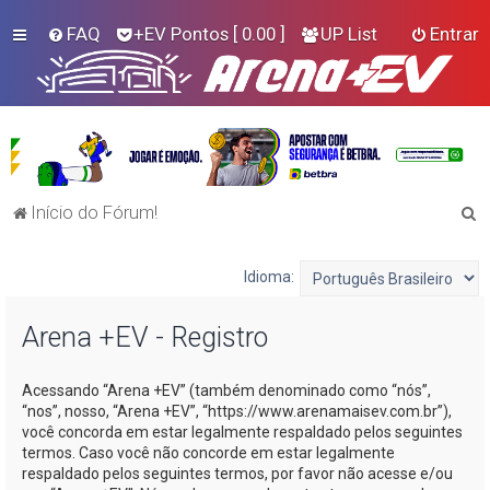
FAQ
+EV Pontos
[ 0.00 ]
UP List
Entrar
P
Início do Fórum!
e
s
Idioma:
q
Arena +EV - Registro
u
i
Acessando “Arena +EV” (também denominado como “nós”,
s
“nos”, nosso, “Arena +EV”, “https://www.arenamaisev.com.br”),
a
você concorda em estar legalmente respaldado pelos seguintes
termos. Caso você não concorde em estar legalmente
r
respaldado pelos seguintes termos, por favor não acesse e/ou