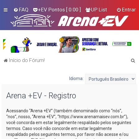
FAQ
+EV Pontos
[ 0.00 ]
UP List
Entrar
P
Início do Fórum!
e
s
Idioma:
q
Arena +EV - Registro
u
i
Acessando “Arena +EV” (também denominado como “nós”,
s
“nos”, nosso, “Arena +EV”, “https://www.arenamaisev.com.br”),
a
você concorda em estar legalmente respaldado pelos seguintes
termos. Caso você não concorde em estar legalmente
r
respaldado pelos seguintes termos, por favor não acesse e/ou