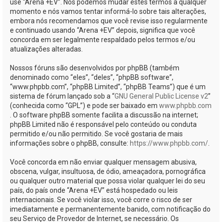
use “Arena +EV”. Nós podemos mudar estes termos a qualquer
momento e nós vamos tentar informá-lo sobre tais alterações,
embora nós recomendamos que você revise isso regularmente
e continuado usando “Arena +EV” depois, significa que você
concorda em ser legalmente respaldado pelos termos e/ou
atualizações alteradas.
Nossos fóruns são desenvolvidos por phpBB (também
denominado como “eles”, “deles”, “phpBB software”,
“www.phpbb.com”, “phpBB Limited”, “phpBB Teams”) que é um
sistema de fórum lançado sob a “
GNU General Public License v2
”
(conhecida como “GPL”) e pode ser baixado em
www.phpbb.com
. O software phpBB somente facilita a discussão na internet;
phpBB Limited não é responsável pelo conteúdo ou conduta
permitido e/ou não permitido. Se você gostaria de mais
informações sobre o phpBB, consulte:
https://www.phpbb.com/
.
Você concorda em não enviar qualquer mensagem abusiva,
obscena, vulgar, insultuosa, de ódio, ameaçadora, pornográfica
ou qualquer outro material que possa violar qualquer lei do seu
país, do país onde “Arena +EV” está hospedado ou leis
internacionais. Se você violar isso, você corre o risco de ser
imediatamente e permanentemente banido, com notificação do
seu Serviço de Provedor de Internet, se necessário. Os