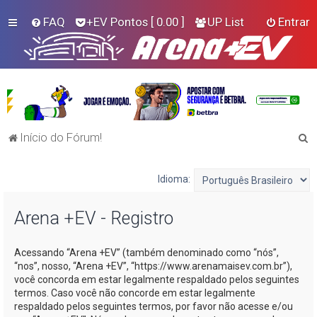
FAQ
+EV Pontos
[ 0.00 ]
UP List
Entrar
P
Início do Fórum!
e
s
Idioma:
q
Arena +EV - Registro
u
i
Acessando “Arena +EV” (também denominado como “nós”,
s
“nos”, nosso, “Arena +EV”, “https://www.arenamaisev.com.br”),
a
você concorda em estar legalmente respaldado pelos seguintes
termos. Caso você não concorde em estar legalmente
r
respaldado pelos seguintes termos, por favor não acesse e/ou