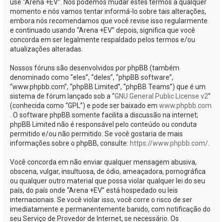
use “Arena +EV”. Nós podemos mudar estes termos a qualquer
momento e nós vamos tentar informá-lo sobre tais alterações,
embora nós recomendamos que você revise isso regularmente
e continuado usando “Arena +EV” depois, significa que você
concorda em ser legalmente respaldado pelos termos e/ou
atualizações alteradas.
Nossos fóruns são desenvolvidos por phpBB (também
denominado como “eles”, “deles”, “phpBB software”,
“www.phpbb.com”, “phpBB Limited”, “phpBB Teams”) que é um
sistema de fórum lançado sob a “
GNU General Public License v2
”
(conhecida como “GPL”) e pode ser baixado em
www.phpbb.com
. O software phpBB somente facilita a discussão na internet;
phpBB Limited não é responsável pelo conteúdo ou conduta
permitido e/ou não permitido. Se você gostaria de mais
informações sobre o phpBB, consulte:
https://www.phpbb.com/
.
Você concorda em não enviar qualquer mensagem abusiva,
obscena, vulgar, insultuosa, de ódio, ameaçadora, pornográfica
ou qualquer outro material que possa violar qualquer lei do seu
país, do país onde “Arena +EV” está hospedado ou leis
internacionais. Se você violar isso, você corre o risco de ser
imediatamente e permanentemente banido, com notificação do
seu Serviço de Provedor de Internet, se necessário. Os