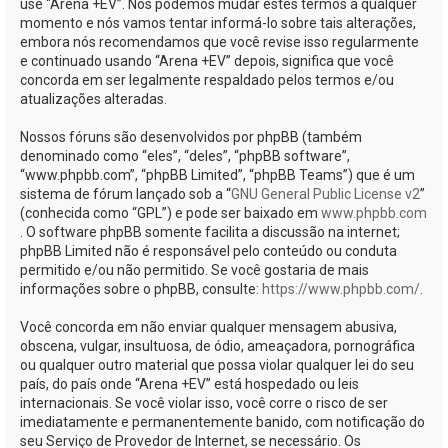
use “Arena +EV”. Nós podemos mudar estes termos a qualquer
momento e nós vamos tentar informá-lo sobre tais alterações,
embora nós recomendamos que você revise isso regularmente
e continuado usando “Arena +EV” depois, significa que você
concorda em ser legalmente respaldado pelos termos e/ou
atualizações alteradas.
Nossos fóruns são desenvolvidos por phpBB (também
denominado como “eles”, “deles”, “phpBB software”,
“www.phpbb.com”, “phpBB Limited”, “phpBB Teams”) que é um
sistema de fórum lançado sob a “
GNU General Public License v2
”
(conhecida como “GPL”) e pode ser baixado em
www.phpbb.com
. O software phpBB somente facilita a discussão na internet;
phpBB Limited não é responsável pelo conteúdo ou conduta
permitido e/ou não permitido. Se você gostaria de mais
informações sobre o phpBB, consulte:
https://www.phpbb.com/
.
Você concorda em não enviar qualquer mensagem abusiva,
obscena, vulgar, insultuosa, de ódio, ameaçadora, pornográfica
ou qualquer outro material que possa violar qualquer lei do seu
país, do país onde “Arena +EV” está hospedado ou leis
internacionais. Se você violar isso, você corre o risco de ser
imediatamente e permanentemente banido, com notificação do
seu Serviço de Provedor de Internet, se necessário. Os