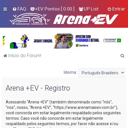
FAQ
+EV Pontos
[ 0.00 ]
UP List
Entrar
P
Início do Fórum!
e
s
Idioma:
q
Arena +EV - Registro
u
i
Acessando “Arena +EV” (também denominado como “nós”,
s
“nos”, nosso, “Arena +EV”, “https://www.arenamaisev.com.br”),
a
você concorda em estar legalmente respaldado pelos seguintes
termos. Caso você não concorde em estar legalmente
r
respaldado pelos seguintes termos, por favor não acesse e/ou