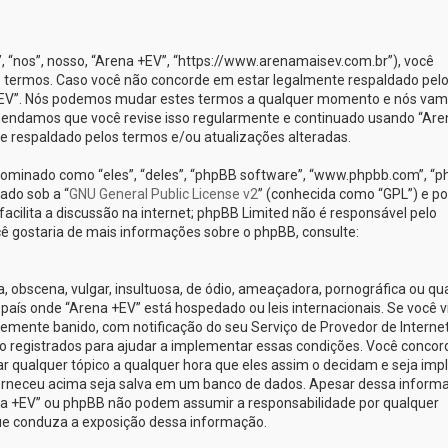
nos”, nosso, “Arena +EV”, “https://www.arenamaisev.com.br”), você
 termos. Caso você não concorde em estar legalmente respaldado pel
 +EV”. Nós podemos mudar estes termos a qualquer momento e nós va
omendamos que você revise isso regularmente e continuado usando “Are
te respaldado pelos termos e/ou atualizações alteradas.
minado como “eles”, “deles”, “phpBB software”, “www.phpbb.com”, “
ado sob a “
GNU General Public License v2
” (conhecida como “GPL”) e po
cilita a discussão na internet; phpBB Limited não é responsável pelo
ê gostaria de mais informações sobre o phpBB, consulte:
obscena, vulgar, insultuosa, de ódio, ameaçadora, pornográfica ou qu
o país onde “Arena +EV” está hospedado ou leis internacionais. Se você v
emente banido, com notificação do seu Serviço de Provedor de Internet
o registrados para ajudar a implementar essas condições. Você concor
car qualquer tópico a qualquer hora que eles assim o decidam e seja implí
orneceu acima seja salva em um banco de dados. Apesar dessa inform
ena +EV” ou phpBB não podem assumir a responsabilidade por qualquer
 que conduza a exposição dessa informação.