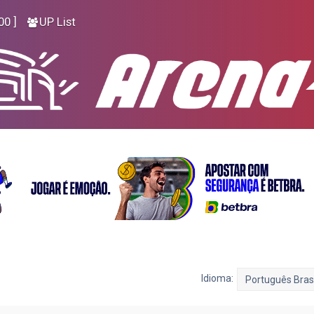
00 ]
UP List
Idioma: