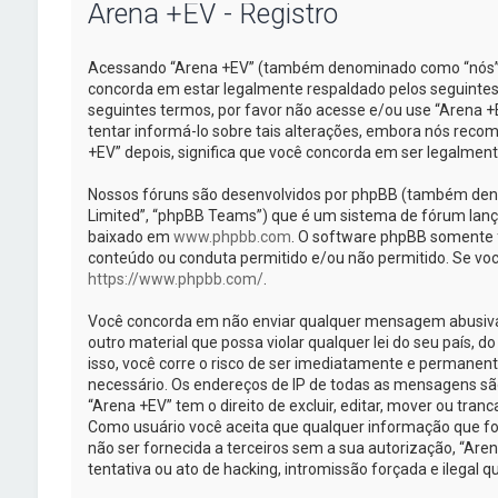
Arena +EV - Registro
Acessando “Arena +EV” (também denominado como “nós”, “
concorda em estar legalmente respaldado pelos seguintes
seguintes termos, por favor não acesse e/ou use “Arena
tentar informá-lo sobre tais alterações, embora nós rec
+EV” depois, significa que você concorda em ser legalmen
Nossos fóruns são desenvolvidos por phpBB (também deno
Limited”, “phpBB Teams”) que é um sistema de fórum lanç
baixado em
www.phpbb.com
. O software phpBB somente fa
conteúdo ou conduta permitido e/ou não permitido. Se voc
https://www.phpbb.com/
.
Você concorda em não enviar qualquer mensagem abusiva, 
outro material que possa violar qualquer lei do seu país, d
isso, você corre o risco de ser imediatamente e permanent
necessário. Os endereços de IP de todas as mensagens sã
“Arena +EV” tem o direito de excluir, editar, mover ou tran
Como usuário você aceita que qualquer informação que f
não ser fornecida a terceiros sem a sua autorização, “Ar
tentativa ou ato de hacking, intromissão forçada e ilegal