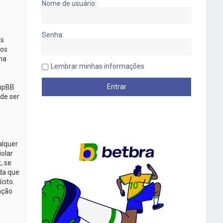
Nome de usuário:
Senha:
os
mos
na
Lembrar minhas informações
phpBB
de ser
alquer
iolar
, se
da que
cito.
ação