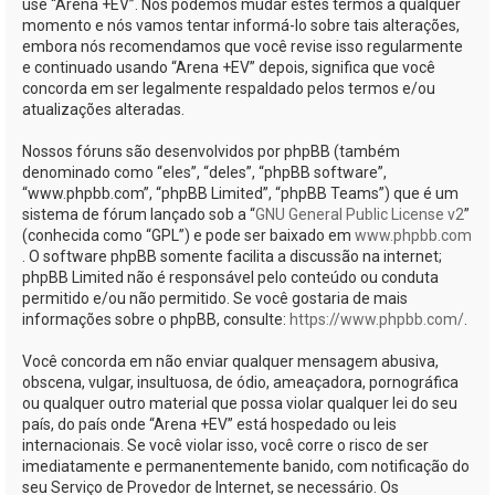
use “Arena +EV”. Nós podemos mudar estes termos a qualquer
momento e nós vamos tentar informá-lo sobre tais alterações,
embora nós recomendamos que você revise isso regularmente
e continuado usando “Arena +EV” depois, significa que você
concorda em ser legalmente respaldado pelos termos e/ou
atualizações alteradas.
Nossos fóruns são desenvolvidos por phpBB (também
denominado como “eles”, “deles”, “phpBB software”,
“www.phpbb.com”, “phpBB Limited”, “phpBB Teams”) que é um
sistema de fórum lançado sob a “
GNU General Public License v2
”
(conhecida como “GPL”) e pode ser baixado em
www.phpbb.com
. O software phpBB somente facilita a discussão na internet;
phpBB Limited não é responsável pelo conteúdo ou conduta
permitido e/ou não permitido. Se você gostaria de mais
informações sobre o phpBB, consulte:
https://www.phpbb.com/
.
Você concorda em não enviar qualquer mensagem abusiva,
obscena, vulgar, insultuosa, de ódio, ameaçadora, pornográfica
ou qualquer outro material que possa violar qualquer lei do seu
país, do país onde “Arena +EV” está hospedado ou leis
internacionais. Se você violar isso, você corre o risco de ser
imediatamente e permanentemente banido, com notificação do
seu Serviço de Provedor de Internet, se necessário. Os