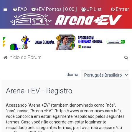
FAQ
+EV Pontos
[ 0.00 ]
UP List
Entrar
P
Início do Fórum!
e
s
Idioma:
q
Arena +EV - Registro
u
i
Acessando “Arena +EV” (também denominado como “nós”,
s
“nos”, nosso, “Arena +EV”, “https://www.arenamaisev.com.br”),
a
você concorda em estar legalmente respaldado pelos seguintes
termos. Caso você não concorde em estar legalmente
r
respaldado pelos seguintes termos, por favor não acesse e/ou