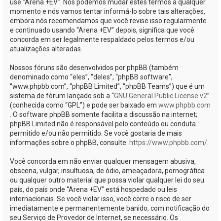
use “Arena +EV”. Nós podemos mudar estes termos a qualquer
momento e nós vamos tentar informá-lo sobre tais alterações,
embora nós recomendamos que você revise isso regularmente
e continuado usando “Arena +EV” depois, significa que você
concorda em ser legalmente respaldado pelos termos e/ou
atualizações alteradas.
Nossos fóruns são desenvolvidos por phpBB (também
denominado como “eles”, “deles”, “phpBB software”,
“www.phpbb.com”, “phpBB Limited”, “phpBB Teams”) que é um
sistema de fórum lançado sob a “
GNU General Public License v2
”
(conhecida como “GPL”) e pode ser baixado em
www.phpbb.com
. O software phpBB somente facilita a discussão na internet;
phpBB Limited não é responsável pelo conteúdo ou conduta
permitido e/ou não permitido. Se você gostaria de mais
informações sobre o phpBB, consulte:
https://www.phpbb.com/
.
Você concorda em não enviar qualquer mensagem abusiva,
obscena, vulgar, insultuosa, de ódio, ameaçadora, pornográfica
ou qualquer outro material que possa violar qualquer lei do seu
país, do país onde “Arena +EV” está hospedado ou leis
internacionais. Se você violar isso, você corre o risco de ser
imediatamente e permanentemente banido, com notificação do
seu Serviço de Provedor de Internet, se necessário. Os