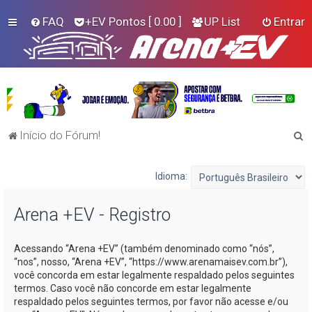
FAQ
+EV Pontos
[ 0.00 ]
UP List
Entrar
P
Início do Fórum!
e
s
Idioma:
q
Arena +EV - Registro
u
i
Acessando “Arena +EV” (também denominado como “nós”,
s
“nos”, nosso, “Arena +EV”, “https://www.arenamaisev.com.br”),
a
você concorda em estar legalmente respaldado pelos seguintes
termos. Caso você não concorde em estar legalmente
r
respaldado pelos seguintes termos, por favor não acesse e/ou