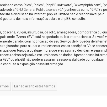
minado como “eles”, “deles”, “phpBB software”, “www.phpbb.com”, “
ado sob a “
GNU General Public License v2
” (conhecida como “GPL”) e po
cilita a discussão na internet; phpBB Limited não é responsável pelo
ê gostaria de mais informações sobre o phpBB, consulte:
obscena, vulgar, insultuosa, de ódio, ameaçadora, pornográfica ou qu
o país onde “Arena +EV” está hospedado ou leis internacionais. Se você v
emente banido, com notificação do seu Serviço de Provedor de Internet
o registrados para ajudar a implementar essas condições. Você concor
car qualquer tópico a qualquer hora que eles assim o decidam e seja implí
orneceu acima seja salva em um banco de dados. Apesar dessa inform
ena +EV” ou phpBB não podem assumir a responsabilidade por qualquer
 que conduza a exposição dessa informação.