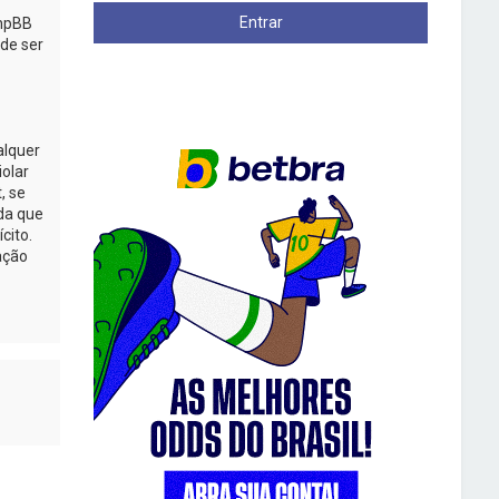
phpBB
de ser
alquer
iolar
, se
da que
cito.
ação