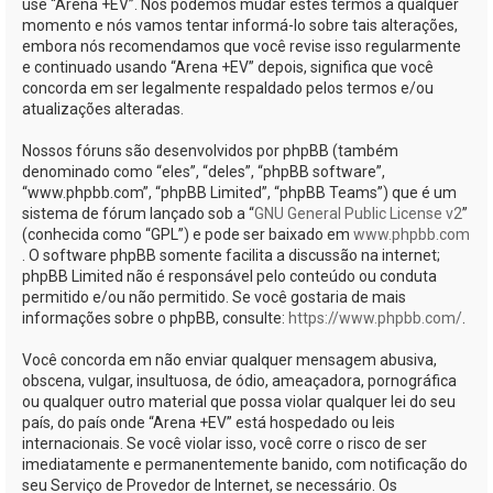
use “Arena +EV”. Nós podemos mudar estes termos a qualquer
momento e nós vamos tentar informá-lo sobre tais alterações,
embora nós recomendamos que você revise isso regularmente
e continuado usando “Arena +EV” depois, significa que você
concorda em ser legalmente respaldado pelos termos e/ou
atualizações alteradas.
Nossos fóruns são desenvolvidos por phpBB (também
denominado como “eles”, “deles”, “phpBB software”,
“www.phpbb.com”, “phpBB Limited”, “phpBB Teams”) que é um
sistema de fórum lançado sob a “
GNU General Public License v2
”
(conhecida como “GPL”) e pode ser baixado em
www.phpbb.com
. O software phpBB somente facilita a discussão na internet;
phpBB Limited não é responsável pelo conteúdo ou conduta
permitido e/ou não permitido. Se você gostaria de mais
informações sobre o phpBB, consulte:
https://www.phpbb.com/
.
Você concorda em não enviar qualquer mensagem abusiva,
obscena, vulgar, insultuosa, de ódio, ameaçadora, pornográfica
ou qualquer outro material que possa violar qualquer lei do seu
país, do país onde “Arena +EV” está hospedado ou leis
internacionais. Se você violar isso, você corre o risco de ser
imediatamente e permanentemente banido, com notificação do
seu Serviço de Provedor de Internet, se necessário. Os