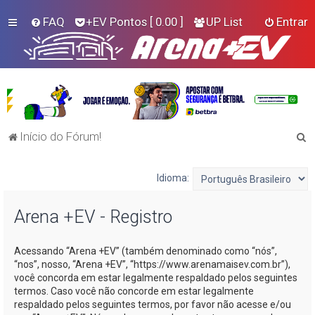
FAQ
+EV Pontos
[ 0.00 ]
UP List
Entrar
P
Início do Fórum!
e
s
Idioma:
q
Arena +EV - Registro
u
i
Acessando “Arena +EV” (também denominado como “nós”,
s
“nos”, nosso, “Arena +EV”, “https://www.arenamaisev.com.br”),
a
você concorda em estar legalmente respaldado pelos seguintes
termos. Caso você não concorde em estar legalmente
r
respaldado pelos seguintes termos, por favor não acesse e/ou