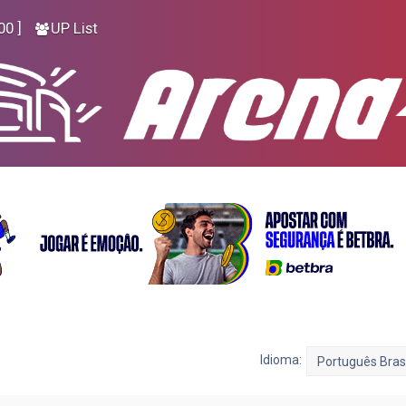
00 ]
UP List
Idioma: