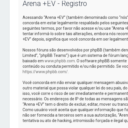
Arena +EV - Registro
Acessando “Arena +EV” (também denominado como “nós”, “
concorda em estar legalmente respaldado pelos seguintes
seguintes termos, por favor não acesse e/ou use “Arena
tentar informá-lo sobre tais alterações, embora nós rec
+EV” depois, significa que você concorda em ser legalmen
Nossos fóruns são desenvolvidos por phpBB (também deno
Limited”, “phpBB Teams”) que é um sistema de fórum lanç
baixado em
www.phpbb.com
. O software phpBB somente fa
conteúdo ou conduta permitido e/ou não permitido. Se voc
https://www.phpbb.com/
.
Você concorda em não enviar qualquer mensagem abusiva, 
outro material que possa violar qualquer lei do seu país, d
isso, você corre o risco de ser imediatamente e permanent
necessário. Os endereços de IP de todas as mensagens sã
“Arena +EV” tem o direito de excluir, editar, mover ou tran
Como usuário você aceita que qualquer informação que f
não ser fornecida a terceiros sem a sua autorização, “Ar
tentativa ou ato de hacking, intromissão forçada e ilegal