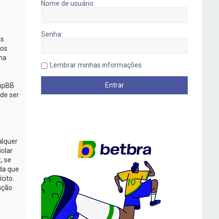
Nome de usuário:
Senha:
os
mos
na
Lembrar minhas informações
phpBB
de ser
alquer
iolar
, se
da que
cito.
ação