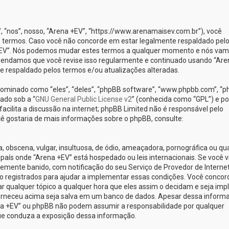
nos”, nosso, “Arena +EV”, “https://www.arenamaisev.com.br”), você
 termos. Caso você não concorde em estar legalmente respaldado pel
 +EV”. Nós podemos mudar estes termos a qualquer momento e nós va
omendamos que você revise isso regularmente e continuado usando “Are
te respaldado pelos termos e/ou atualizações alteradas.
minado como “eles”, “deles”, “phpBB software”, “www.phpbb.com”, “
ado sob a “
GNU General Public License v2
” (conhecida como “GPL”) e po
cilita a discussão na internet; phpBB Limited não é responsável pelo
ê gostaria de mais informações sobre o phpBB, consulte:
obscena, vulgar, insultuosa, de ódio, ameaçadora, pornográfica ou qu
o país onde “Arena +EV” está hospedado ou leis internacionais. Se você v
emente banido, com notificação do seu Serviço de Provedor de Internet
o registrados para ajudar a implementar essas condições. Você concor
car qualquer tópico a qualquer hora que eles assim o decidam e seja implí
orneceu acima seja salva em um banco de dados. Apesar dessa inform
ena +EV” ou phpBB não podem assumir a responsabilidade por qualquer
 que conduza a exposição dessa informação.