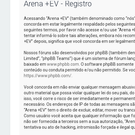
Arena +EV - Registro
Acessando “Arena +EV” (também denominado como “nós”, “
concorda em estar legalmente respaldado pelos seguintes
seguintes termos, por favor não acesse e/ou use “Arena
tentar informá-lo sobre tais alterações, embora nós rec
+EV” depois, significa que você concorda em ser legalmen
Nossos fóruns são desenvolvidos por phpBB (também deno
Limited”, “phpBB Teams”) que é um sistema de fórum lanç
baixado em
www.phpbb.com
. O software phpBB somente fa
conteúdo ou conduta permitido e/ou não permitido. Se voc
https://www.phpbb.com/
.
Você concorda em não enviar qualquer mensagem abusiva, 
outro material que possa violar qualquer lei do seu país, d
isso, você corre o risco de ser imediatamente e permanent
necessário. Os endereços de IP de todas as mensagens sã
“Arena +EV” tem o direito de excluir, editar, mover ou tran
Como usuário você aceita que qualquer informação que f
não ser fornecida a terceiros sem a sua autorização, “Ar
tentativa ou ato de hacking, intromissão forçada e ilegal