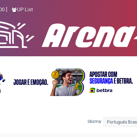
00 ]
UP List
Idioma: