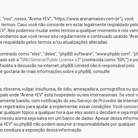
nos”, nosso, “Arena +EV”, “https://www.arenamaisev.com.br”), você
 termos. Caso você não concorde em estar legalmente respaldado pel
 +EV”. Nós podemos mudar estes termos a qualquer momento e nós va
omendamos que você revise isso regularmente e continuado usando “Are
te respaldado pelos termos e/ou atualizações alteradas.
minado como “eles”, “deles”, “phpBB software”, “www.phpbb.com”, “
ado sob a “
GNU General Public License v2
” (conhecida como “GPL”) e po
cilita a discussão na internet; phpBB Limited não é responsável pelo
ê gostaria de mais informações sobre o phpBB, consulte:
obscena, vulgar, insultuosa, de ódio, ameaçadora, pornográfica ou qu
o país onde “Arena +EV” está hospedado ou leis internacionais. Se você v
emente banido, com notificação do seu Serviço de Provedor de Internet
o registrados para ajudar a implementar essas condições. Você concor
car qualquer tópico a qualquer hora que eles assim o decidam e seja implí
orneceu acima seja salva em um banco de dados. Apesar dessa inform
ena +EV” ou phpBB não podem assumir a responsabilidade por qualquer
 que conduza a exposição dessa informação.