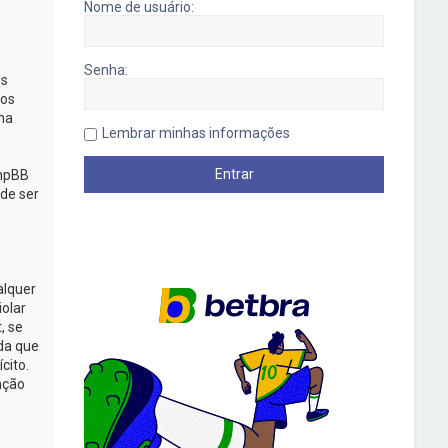
Nome de usuário:
Senha:
os
mos
na
Lembrar minhas informações
phpBB
de ser
alquer
iolar
, se
da que
cito.
ação