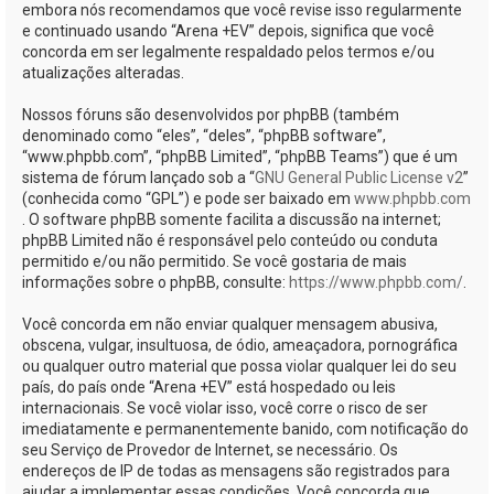
embora nós recomendamos que você revise isso regularmente
e continuado usando “Arena +EV” depois, significa que você
concorda em ser legalmente respaldado pelos termos e/ou
atualizações alteradas.
Nossos fóruns são desenvolvidos por phpBB (também
denominado como “eles”, “deles”, “phpBB software”,
“www.phpbb.com”, “phpBB Limited”, “phpBB Teams”) que é um
sistema de fórum lançado sob a “
GNU General Public License v2
”
(conhecida como “GPL”) e pode ser baixado em
www.phpbb.com
. O software phpBB somente facilita a discussão na internet;
phpBB Limited não é responsável pelo conteúdo ou conduta
permitido e/ou não permitido. Se você gostaria de mais
informações sobre o phpBB, consulte:
https://www.phpbb.com/
.
Você concorda em não enviar qualquer mensagem abusiva,
obscena, vulgar, insultuosa, de ódio, ameaçadora, pornográfica
ou qualquer outro material que possa violar qualquer lei do seu
país, do país onde “Arena +EV” está hospedado ou leis
internacionais. Se você violar isso, você corre o risco de ser
imediatamente e permanentemente banido, com notificação do
seu Serviço de Provedor de Internet, se necessário. Os
endereços de IP de todas as mensagens são registrados para
ajudar a implementar essas condições. Você concorda que