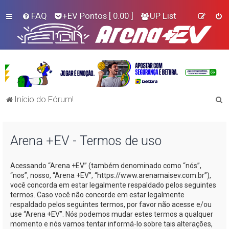
FAQ
+EV Pontos
[ 0.00 ]
UP List
P
Início do Fórum!
e
s
Arena +EV - Termos de uso
q
u
Acessando “Arena +EV” (também denominado como “nós”,
i
“nos”, nosso, “Arena +EV”, “https://www.arenamaisev.com.br”),
s
você concorda em estar legalmente respaldado pelos seguintes
termos. Caso você não concorde em estar legalmente
a
respaldado pelos seguintes termos, por favor não acesse e/ou
r
use “Arena +EV”. Nós podemos mudar estes termos a qualquer
momento e nós vamos tentar informá-lo sobre tais alterações,